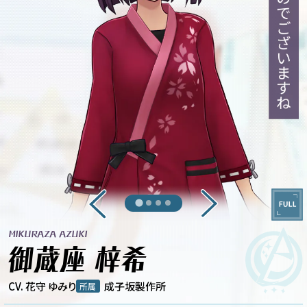
MIKURAZA AZUKI
御蔵座 梓希
CV. 花守 ゆみり
成子坂製作所
所属