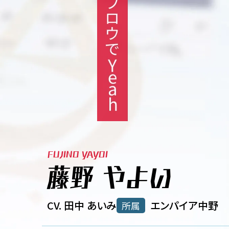
FUJINO YAYOI
藤野 やよい
CV. 田中 あいみ
エンパイア中野
所属