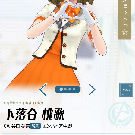
SHIMOOCHIAI TOKA
下落合 桃歌
CV. 谷口 夢奈
エンパイア中野
所属