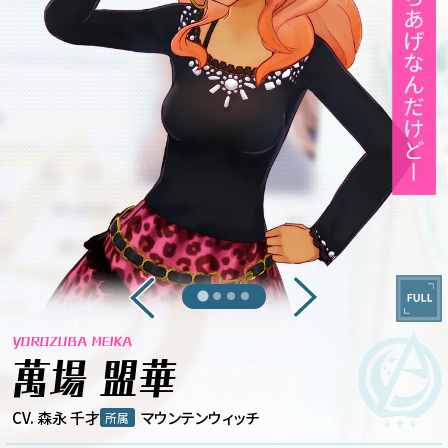
YOROZUBA MEIKA
萬場 盟華
CV. 森永 千才
マウンテンウィッチ
所属