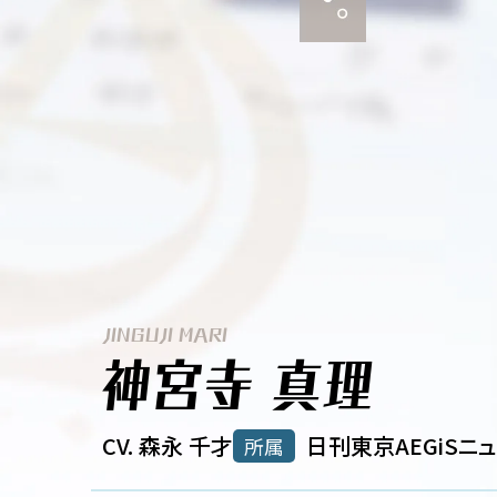
JINGUJI MARI
神宮寺 真理
CV. 森永 千才
日刊東京AEGiSニ
所属