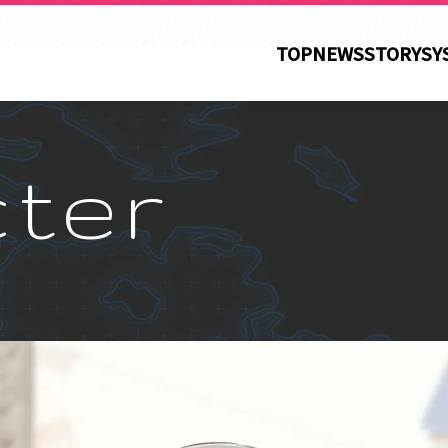
TOP
NEWS
STORY
SY
ter