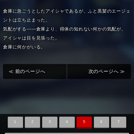
倉庫に急ごうとしたアイシャであるが、ふと黒髪のエージェ
ントは立ち止まった。
気配がする――倉庫より、得体の知れない何かの気配が。
アイシャは目を見張った。
倉庫に何かがいる。
≪ 前のページへ
次のページへ ≫
1
2
3
4
5
6
7