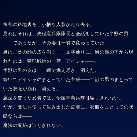
帝都の路地裏を、小柄な人影が走り去る。
見ればそれは、先程憲兵隊隊長と会話をしていた半獣の男
――であったが、その姿は一瞬で変わっていた。
男は、己の顔の皮を剥ぐ――文字通りに。男の顔の下から現
れたのは、狩猟戦旗の一席、アイシャ――。
半獣の男の皮は、一瞬で燃え尽き、消えた。
続いてアイシャのまとっていた衣服――半獣の男のまとって
いた衣服が崩れ、消える。
魔法を使った変装では、帝国軍憲兵隊は騙しきれない。
だが、魔法を使って生み出した皮膚に、衣服をまとっての状
態ならば――
魔法の痕跡は辿りきれない。