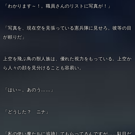
「わかります～！。職員さんのリストに写真が！」
「写真を、現在空を見張っている憲兵隊に見せろ。彼等の目
が頼りだ」
上空を飛ぶ鳥の獣人族は、優れた視力をもっている。上空か
ら人々の顔を見分けることも容易い。
「はい～。あのう……」
「どうした？ ニナ」
「私の使い魔たちに追跡してもらってるんですが……駄目だ