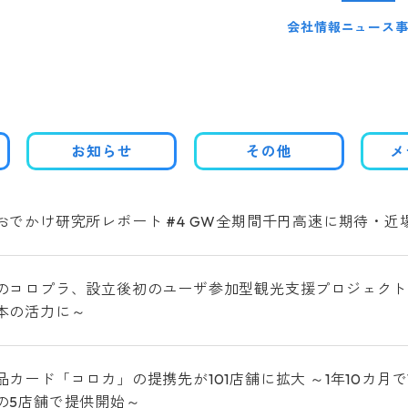
会社情報
ニュース
お知らせ
その他
メ
おでかけ研究所レポート #4 GW全期間千円高速に期待・
のコロプラ、設立後初のユーザ参加型観光支援プロジェクト
本の活力に～
品カード「コロカ」の提携先が101店舗に拡大 ～1年10カ月
の5店舗で提供開始～