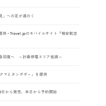
花見」への足が遠のく
~Travel.jpのモバイルサイト『格安航空
き急回復へ ～計画停電エリア低調～
2～クマとタンポポ～」を提供
28日から発売、本日から予約開始