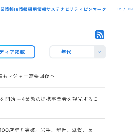
事業情報
IR情報
採用情報
サステナビリティ
ピンマーク
JP
EN
ディア掲載
年代
近場もレジャー需要回復へ
を開始 ～4業態の提携事業者を観光するこ
で100店舗を突破。岩手、静岡、滋賀、長