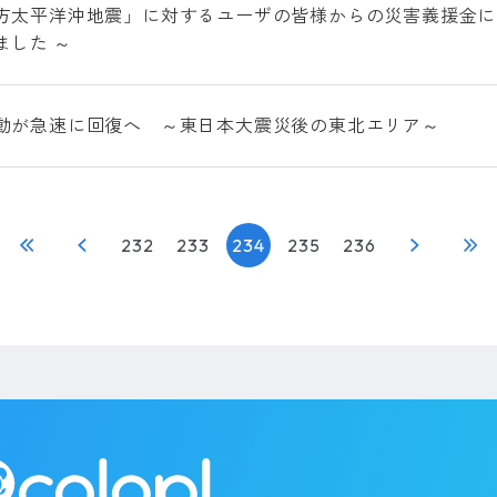
方太平洋沖地震」に対するユーザの皆様からの災害義援金につ
ました ～
動が急速に回復へ ～東日本大震災後の東北エリア～
232
233
234
235
236