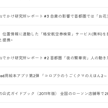
おでかけ研究所レポート #3 自粛の影響で首都圏では「お
位置情報に連動した「格安航空券検索」サービス(無料)を提供 
と提携~
おでかけ研究所レポート #2 首都圏「夜の繁華街」人の動
e/iPad用絵本アプリ第2弾 「コロプラのうごくクマのえほん
の公式ガイドブック（2011年版） 全国のローソン店舗等で