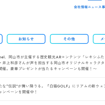
会社情報
ニュース
お知らせ
その他
メ
hannel、岡山市が主催する歴史観光ARコンテンツ「レキシふ
・井上和彦さんが声を担当する岡山市オリジナルキャラクタ
開催。豪華プレゼントが当たるキャンペーンも開催！〜
たな“伝説”が舞い降りる。『白猫GOLF』にリアムの新ウェ
ャンペーンを開催中！