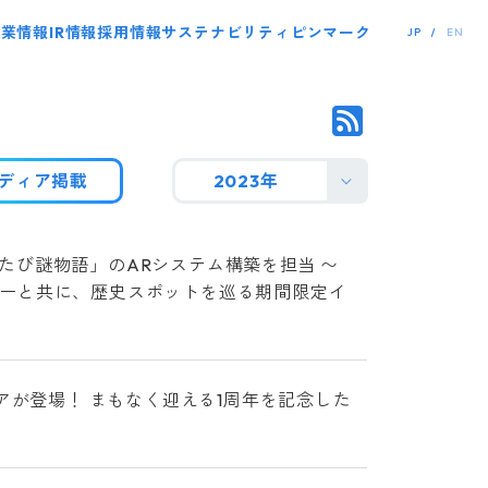
事業情報
IR情報
採用情報
サステナビリティ
ピンマーク
JP
EN
ディア掲載
2023年
たたび謎物語」のARシステム構築を担当 〜
ーと共に、歴史スポットを巡る期間限定イ
アが登場！ まもなく迎える1周年を記念した