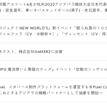
所属アスリート4名が杭州2022アジアパラ競技大会日本代表
子)・宮食選手、車いすバスケットボール(男子)・赤石選手、
ロジェクト NEW WORLD'S』新イベント「眠らぬ島の１０
ファルファラ（CV：水樹奈々）」「ヴィンセント（CV：
ネクスト、株式会社G4M3RZに出資
RPG 魔法使いと黒猫のウィズ』イベント「空戦のシュヴァ
annel、メタバース制作プラットフォームを運営する米Pixel 
じめとするアジアでの戦略パートナーとして協業を開始〜