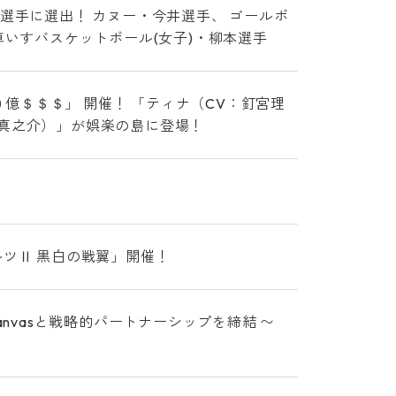
選手に選出！ カヌー・今井選手、 ゴールボ
車いすバスケットボール(女子)・柳本選手
０億＄＄＄」 開催！ 「ティナ（CV：釘宮理
拝真之介）」が娯楽の島に登場！
ルツⅡ 黒白の戦翼」開催！
Canvasと戦略的パートナーシップを締結 〜