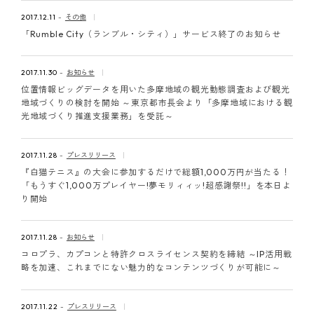
2017.12.11
その他
「Rumble City（ランブル・シティ）」サービス終了のお知らせ
2017.11.30
お知らせ
位置情報ビッグデータを用いた多摩地域の観光動態調査および観光
地域づくりの検討を開始 ～東京都市長会より「多摩地域における観
光地域づくり推進支援業務」を受託～
2017.11.28
プレスリリース
『白猫テニス』の大会に参加するだけで総額1,000万円が当たる！
「もうすぐ1,000万プレイヤー!夢モリィィッ!超感謝祭!!」を本日よ
り開始
2017.11.28
お知らせ
コロプラ、カプコンと特許クロスライセンス契約を締結 ～IP活用戦
略を加速、これまでにない魅力的なコンテンツづくりが可能に～
2017.11.22
プレスリリース