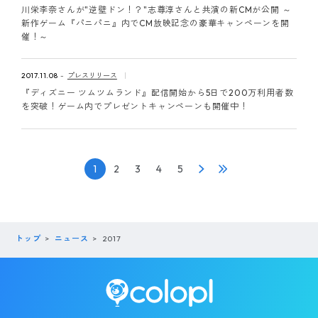
川栄李奈さんが"逆壁ドン！？"志尊淳さんと共演の新CMが公開 ～
新作ゲーム『パニパニ』内でCM放映記念の豪華キャンペーンを開
催！～
2017.11.08
プレスリリース
『ディズニー ツムツムランド』配信開始から5日で200万利用者数
を突破！ゲーム内でプレゼントキャンペーンも開催中！
1
2
3
4
5
トップ
ニュース
2017