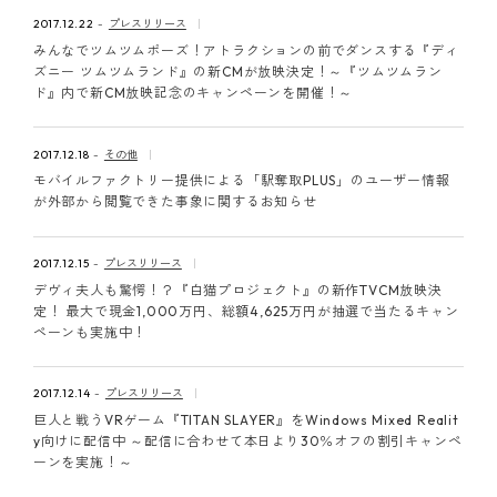
ピンマーク
2017.12.22
プレスリリース
みんなでツムツムポーズ！アトラクションの前でダンスする『ディ
ズニー ツムツムランド』の新CMが放映決定！～『ツムツムラン
ド』内で新CM放映記念のキャンペーンを開催！～
JP
EN
2017.12.18
その他
モバイルファクトリー提供による「駅奪取PLUS」のユーザー情報
が外部から閲覧できた事象に関するお知らせ
2017.12.15
プレスリリース
デヴィ夫人も驚愕！？『白猫プロジェクト』の新作TVCM放映決
定！ 最大で現金1,000万円、総額4,625万円が抽選で当たるキャン
ペーンも実施中！
2017.12.14
プレスリリース
巨人と戦うVRゲーム『TITAN SLAYER』をWindows Mixed Realit
y向けに配信中 ～配信に合わせて本日より30％オフの割引キャンペ
ーンを実施！～