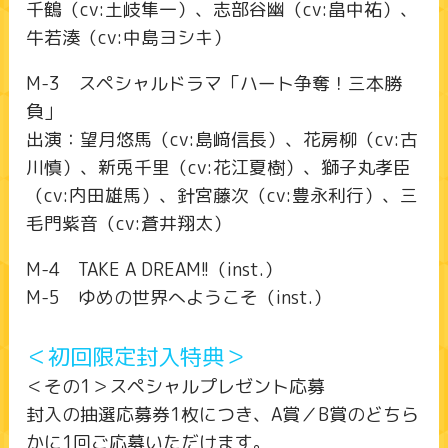
千鶴（cv:土岐隼一）、志部谷幽（cv:畠中祐）、
牛若湊（cv:中島ヨシキ）
M-3 スペシャルドラマ「ハート争奪！三本勝
負」
出演：望月悠馬（cv:島﨑信長）、花房柳（cv:古
川慎）、新兎千里（cv:花江夏樹）、獅子丸孝臣
（cv:内田雄馬）、針宮藤次（cv:豊永利行）、三
毛門紫音（cv:蒼井翔太）
M-4 TAKE A DREAM!!（inst.）
M-5 ゆめの世界へようこそ（inst.）
＜初回限定封入特典＞
＜その1＞スペシャルプレゼント応募
封入の抽選応募券1枚につき、A賞／B賞のどちら
かに1回ご応募いただけます。