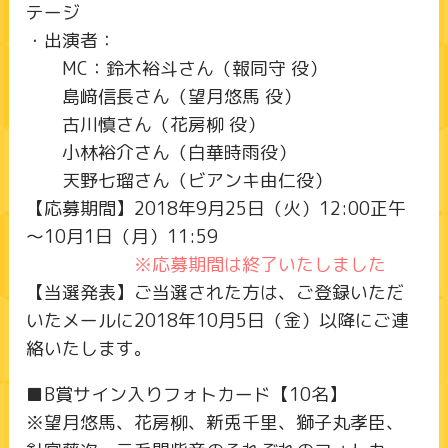
テージ
・出演者：
MC：鈴木裕斗さん（報同守 役）
島﨑信長さん（望月悠馬 役）
古川慎さん（花房柳 役）
小林裕介さん（白華時雨役）
天野七瑠さん（ビアンキ由仁役）
【応募期間】2018年9月25日（火）12:00正午
～10月1日（月）11:59
※応募期間は終了いたしました
【当選発表】ご当選された方は、ご登録いただ
いたメールに2018年10月5日（金）以降にご連
絡いたします。
■B賞サイン入りフォトカード【10名】
※望月悠馬、花房柳、新兎千里、獅子丸孝臣、