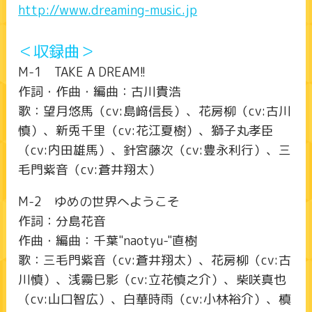
http://www.dreaming-music.jp
＜収録曲＞
M-1 TAKE A DREAM!!
作詞・作曲・編曲：古川貴浩
歌：望月悠馬（cv:島﨑信長）、花房柳（cv:古川
慎）、新兎千里（cv:花江夏樹）、獅子丸孝臣
（cv:内田雄馬）、針宮藤次（cv:豊永利行）、三
毛門紫音（cv:蒼井翔太）
M-2 ゆめの世界へようこそ
作詞：分島花音
作曲・編曲：千葉"naotyu-"直樹
歌：三毛門紫音（cv:蒼井翔太）、花房柳（cv:古
川慎）、浅霧巳影（cv:立花慎之介）、柴咲真也
（cv:山口智広）、白華時雨（cv:小林裕介）、槙