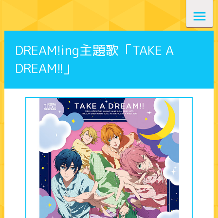
DREAM!ing主題歌「TAKE A
DREAM!!」