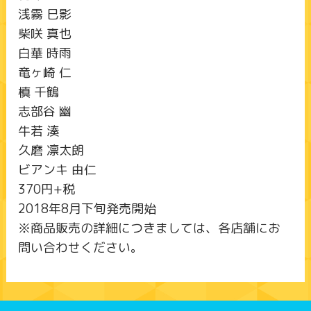
浅霧 巳影
柴咲 真也
白華 時雨
竜ヶ崎 仁
槙 千鶴
志部谷 幽
牛若 湊
久磨 凛太朗
ビアンキ 由仁
370円+税
2018年8月下旬発売開始
※商品販売の詳細につきましては、各店舗にお
問い合わせください。