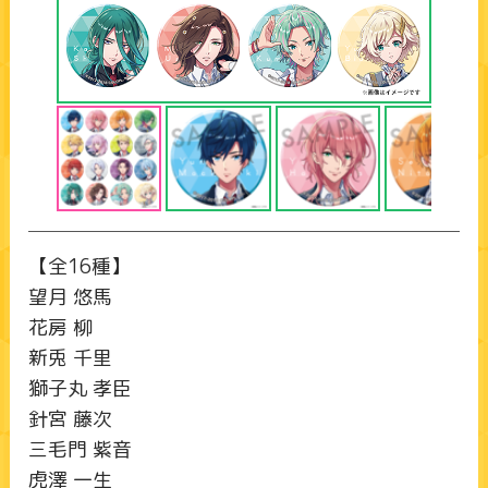
【全16種】
望月 悠馬
花房 柳
新兎 千里
獅子丸 孝臣
針宮 藤次
三毛門 紫音
虎澤 一生