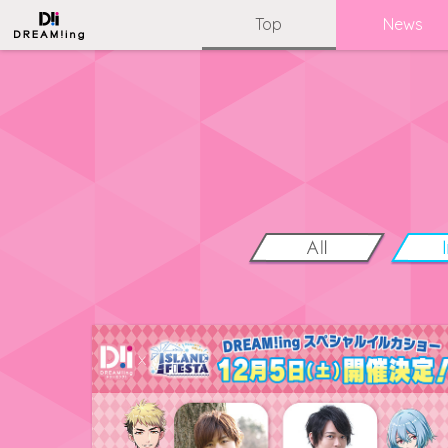
Top
News