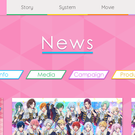
Story
System
Movie