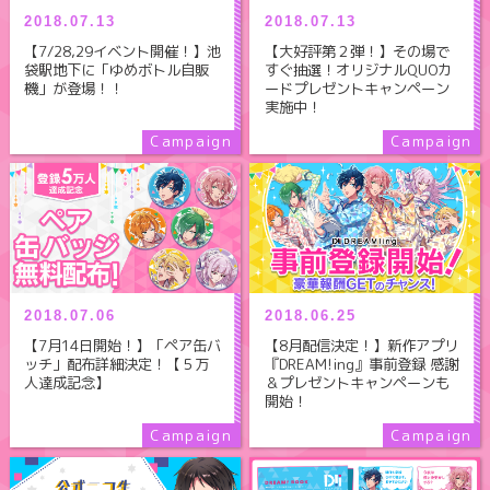
2018.07.13
2018.07.13
【大好評第２弾！】その場で
【7/28,29イベント開催！】池
すぐ抽選！オリジナルQUOカ
袋駅地下に「ゆめボトル自販
ードプレゼントキャンペーン
機」が登場！！
実施中！
2018.07.06
2018.06.25
【7月14日開始！】「ペア缶バ
【8月配信決定！】新作アプリ
ッチ」配布詳細決定！【５万
『DREAM!ing』事前登録 感謝
人達成記念】
＆プレゼントキャンペーンも
開始！