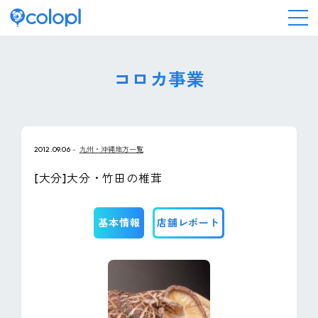
会社情報
コロカ事業
ニュース
2012.09.06
九州・沖縄地方一覧
事業情報
[大分]大分・竹田の椎茸
IR情報
基本情報
店舗レポート
採用情報
サステナビリティ