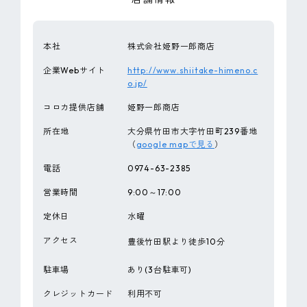
本社
株式会社姫野一郎商店
企業Webサイト
http://www.shiitake-himeno.c
o.jp/
コロカ提供店舗
姫野一郎商店
所在地
大分県竹田市大字竹田町239番地
（
google mapで見る
）
電話
0974-63-2385
営業時間
9:00～17:00
定休日
水曜
アクセス
豊後竹田駅より徒歩10分
駐車場
あり(3台駐車可)
クレジットカード
利用不可