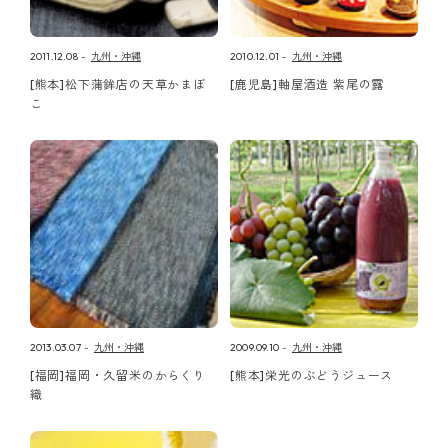
2011.12.08
九州・沖縄
2010.12.01
九州・沖縄
[熊本]松下蒲鉾店の天草かまぼ
[鹿児島]軸屋酒造 紫尾の露
こ
2013.03.07
九州・沖縄
2009.09.10
九州・沖縄
[福岡]福岡・久留米のからくり
[熊本]栄光のぶどうジュース
織