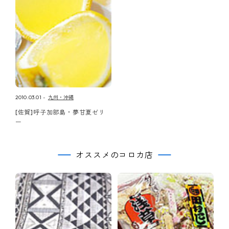
2010.03.01
九州・沖縄
[佐賀]呼子加部島・夢甘夏ゼリ
ー
オススメのコロカ店