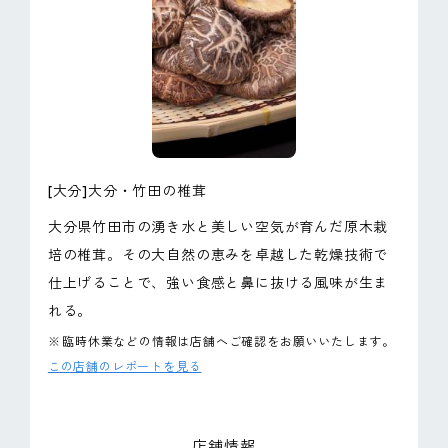
ピンマーク
JP
EN
[大分]大分・竹田の椎茸
大分県竹田市の湧き水と美しい空気が育んだ原木栽
培の椎茸。その大自然の恵みを卓越した乾燥技術で
仕上げることで、強い食感と鼻に抜ける風味が生ま
れる。
※
臨時休業などの情報は店舗へご確認をお願いいたします。
この店舗のレポートを見る
店舗情報