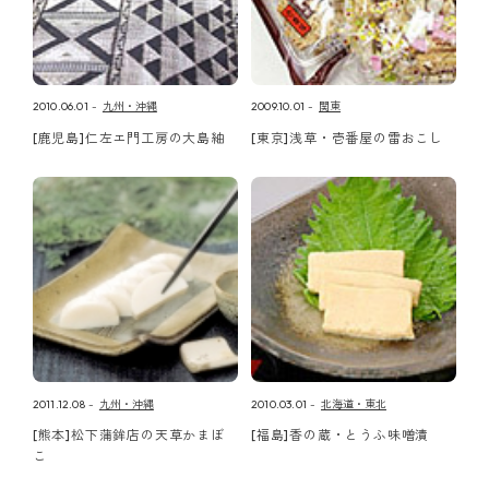
2010.06.01
九州・沖縄
2009.10.01
関東
[鹿児島]仁左エ門工房の大島紬
[東京]浅草・壱番屋の雷おこし
2011.12.08
九州・沖縄
2010.03.01
北海道・東北
[熊本]松下蒲鉾店の天草かまぼ
[福島]香の蔵・とうふ味噌漬
こ