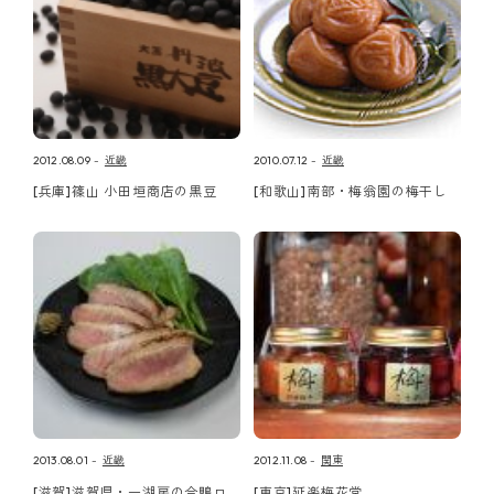
2012.08.09
近畿
2010.07.12
近畿
[兵庫]篠山 小田垣商店の黒豆
[和歌山]南部・梅翁園の梅干し
2013.08.01
近畿
2012.11.08
関東
[滋賀]滋賀県・一湖房の合鴨ロ
[東京]延楽梅花堂