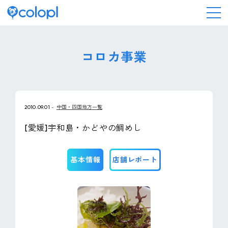
会社情報
コロカ事業
ニュース
2010.09.01
中国・四国地方一覧
事業情報
[愛媛]宇和島・かどやの鯛めし
IR情報
基本情報
店舗レポート
採用情報
サステナビリティ