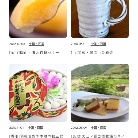
2012.07.05
中国・四国
2010.06.01
中国・四国
[岡山]岡山・清水白桃ゼリー
[山口]萩・泉流山の萩焼
2010.11.01
中国・四国
2012.08.09
中国・四国
[香川]羽根さぬき本舗の和三盆
[鳥取]大江ノ郷自然牧場のスイ