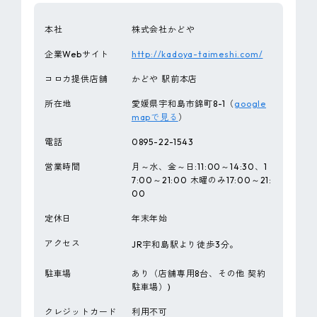
本社
株式会社かどや
企業Webサイト
http://kadoya-taimeshi.com/
コロカ提供店舗
かどや 駅前本店
所在地
愛媛県宇和島市錦町8-1（
google
mapで見る
）
電話
0895-22-1543
営業時間
月～水、金～日:11:00～14:30、1
7:00～21:00 木曜のみ17:00～21:
00
定休日
年末年始
アクセス
JR宇和島駅より徒歩3分。
駐車場
あり（店舗専用8台、その他 契約
駐車場）)
クレジットカード
利用不可