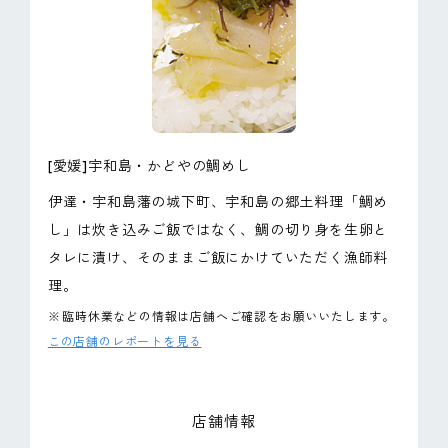
ピンマーク
JP
EN
[愛媛]宇和島・かどやの鯛めし
伊達・宇和島藩の城下町、宇和島の郷土料理「鯛め
し」は炊き込みご飯ではなく、鯛の切り身を生卵と
タレに漬け、そのままご飯にかけていただく漁師料
理。
※
臨時休業などの情報は店舗へご確認をお願いいたします。
この店舗のレポートを見る
店舗情報