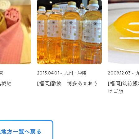
東
2013.04.01
九州・沖縄
2009.12.03
結城紬
[福岡]酢飲 博多あまおう
[福岡]筑前
けご飯
縄地方一覧へ戻る