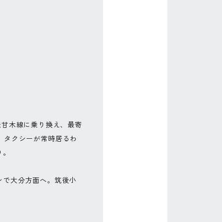
鉄甘木線に乗り換え、最寄
、タクシーが常時居るわ
り。
ンで大分方面へ。筑後小