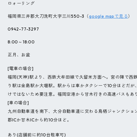
ロォーリング
福岡県三井郡大刀洗町大字三川550-3（
google mapで見る
）
0942-77-3297
8:00～18:00
正月、お盆
[電車の場合]
福岡(天神)駅より、西鉄大牟田線で久留米方面へ。宮の陣で西
り駅は金島駅か大堰駅。駅からは車かタクシーで10分ほどだが
けではないため要注意。福岡空港から甘木行きの高速バスもあ
[車の場合]
九州自動車道を南下、大分自動車道に交わる鳥栖ジャンクショ
郡ICか甘木ICから約10分ほど。
あり(店舗前に約10台駐車可)