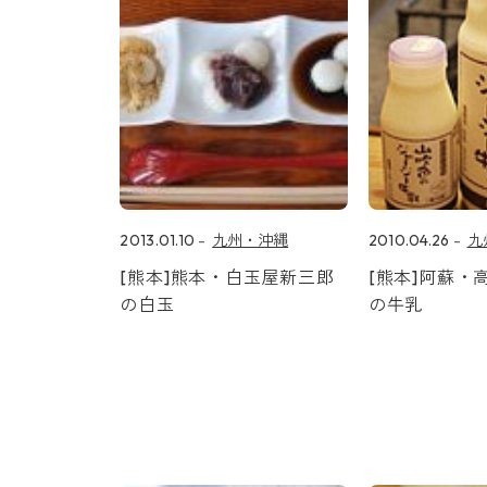
2013.01.10
九州・沖縄
2010.04.26
九
[熊本]熊本・白玉屋新三郎
[熊本]阿蘇・
の白玉
の牛乳