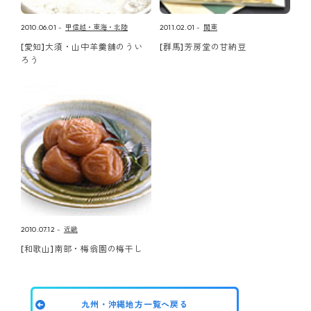
2010.06.01
甲信越・東海・北陸
2011.02.01
関東
[愛知]大須・山中羊羹舗のうい
[群馬]芳房堂の甘納豆
ろう
2010.07.12
近畿
[和歌山]南部・梅翁園の梅干し
九州・沖縄地方一覧へ戻る