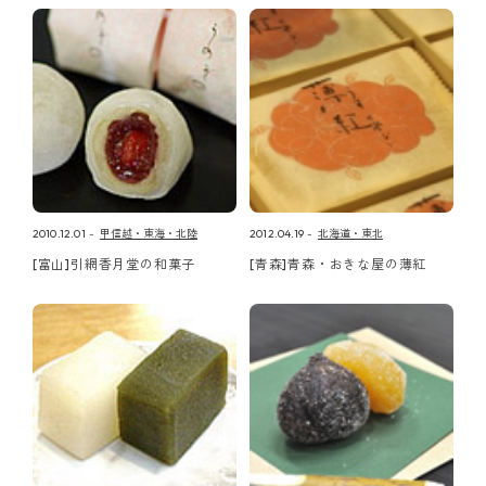
2010.12.01
甲信越・東海・北陸
2012.04.19
北海道・東北
[富山]引網香月堂の和菓子
[青森]青森・おきな屋の薄紅