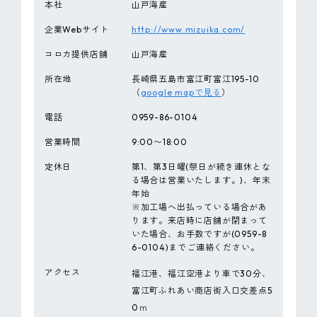
本社
山戸海産
企業Webサイト
http://www.mizuika.com/
コロカ提供店舗
山戸海産
所在地
長崎県五島市富江町富江195-10
（
google mapで見る
）
電話
0959-86-0104
営業時間
9:00〜18:00
定休日
第1、第3日曜(祭日が続き連休とな
る場合は営業いたします。)、年末
年始
※加工場へ出払っている場合があ
ります。来店時に店舗が閉まって
いた場合、お手数ですが(0959-8
6-0104)までご連絡ください。
アクセス
福江港、福江空港より車で30分、
富江町ふれあい商店街入口交差点5
0ｍ