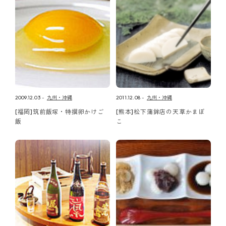
2009.12.03
九州・沖縄
2011.12.08
九州・沖縄
[福岡]筑前飯塚・特撰卵かけご
[熊本]松下蒲鉾店の天草かまぼ
飯
こ