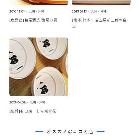
2010.12.01
九州・沖縄
2013.01.10
九州・沖縄
[鹿児島]軸屋酒造 紫尾の露
[熊本]熊本・白玉屋新三郎の白
玉
2009.06.08
九州・沖縄
[佐賀]有田焼・しん窯青花
オススメのコロカ店