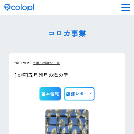
会社情報
コロカ事業
ニュース
2011.09.08
九州・沖縄地方一覧
事業情報
[長崎]五島列島の海の幸
IR情報
基本情報
店舗レポート
採用情報
サステナビリティ