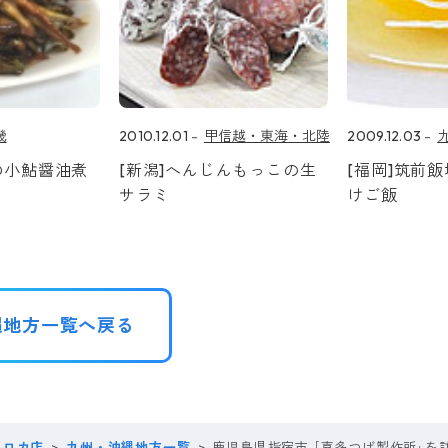
畿
2010.12.01
甲信越・東海・北陸
2009.12.03
の小鮎醤油煮
[新潟]へんじんもっこの生
[福岡]筑前
サラミ
けご飯
縄地方一覧へ戻る
コロカ店
九州・沖縄地方一覧
鹿児島県指宿市 ｢喜多つげ製作所｣を