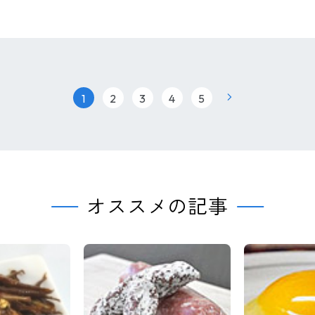
|
|
|
|
1
2
3
4
5
オススメの記事