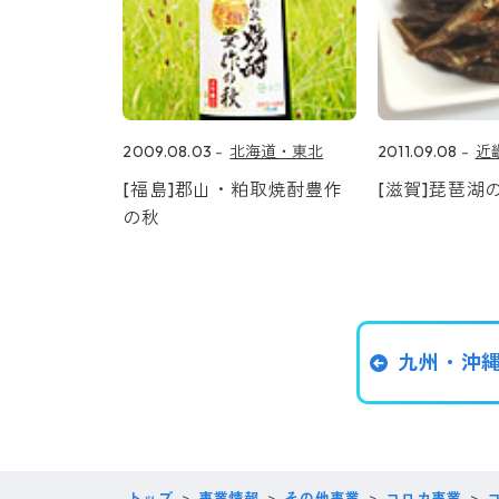
2009.08.03
北海道・東北
2011.09.08
近
[福島]郡山・粕取焼酎豊作
[滋賀]琵琶湖
の秋
九州・沖
トップ
事業情報
その他事業
コロカ事業