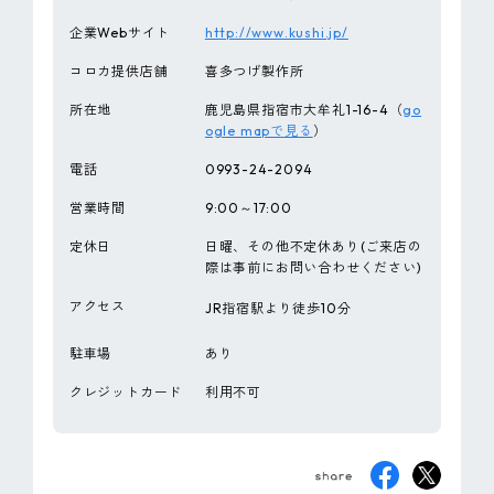
企業Webサイト
http://www.kushi.jp/
コロカ提供店舗
喜多つげ製作所
所在地
鹿児島県指宿市大牟礼1-16-4（
go
ogle mapで見る
）
電話
0993-24-2094
営業時間
9:00～17:00
定休日
日曜、その他不定休あり(ご来店の
際は事前にお問い合わせください)
アクセス
JR指宿駅より徒歩10分
駐車場
あり
クレジットカード
利用不可