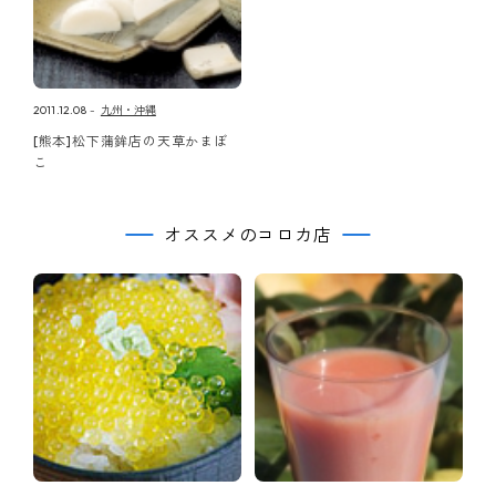
2011.12.08
九州・沖縄
[熊本]松下蒲鉾店の天草かまぼ
こ
オススメのコロカ店