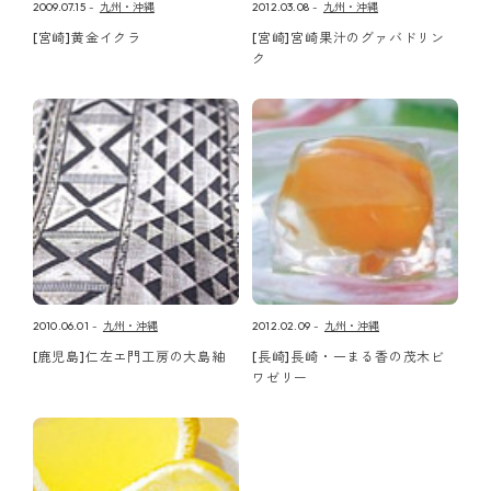
2009.07.15
九州・沖縄
2012.03.08
九州・沖縄
[宮崎]黄金イクラ
[宮崎]宮崎果汁のグァバドリン
ク
2010.06.01
九州・沖縄
2012.02.09
九州・沖縄
[鹿児島]仁左エ門工房の大島紬
[長崎]長崎・一まる香の茂木ビ
ワゼリー