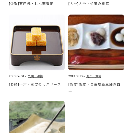
[佐賀]有田焼・しん窯青花
[大分]大分・竹田の椎茸
2010.06.01
九州・沖縄
2013.01.10
九州・沖縄
[長崎]平戸・蔦屋のカスドース
[熊本]熊本・白玉屋新三郎の白
玉