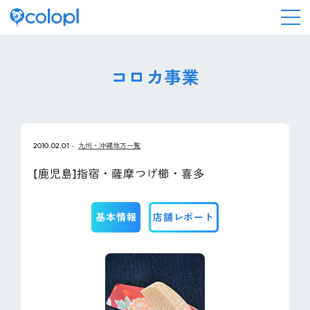
会社情報
コロカ事業
ニュース
2010.02.01
九州・沖縄地方一覧
事業情報
[鹿児島]指宿・薩摩つげ櫛・喜多
IR情報
基本情報
店舗レポート
採用情報
サステナビリティ