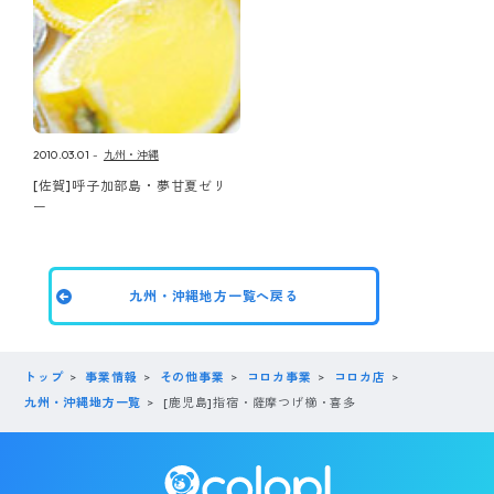
2010.03.01
九州・沖縄
[佐賀]呼子加部島・夢甘夏ゼリ
ー
九州・沖縄地方一覧へ戻る
トップ
事業情報
その他事業
コロカ事業
コロカ店
九州・沖縄地方一覧
[鹿児島]指宿・薩摩つげ櫛・喜多