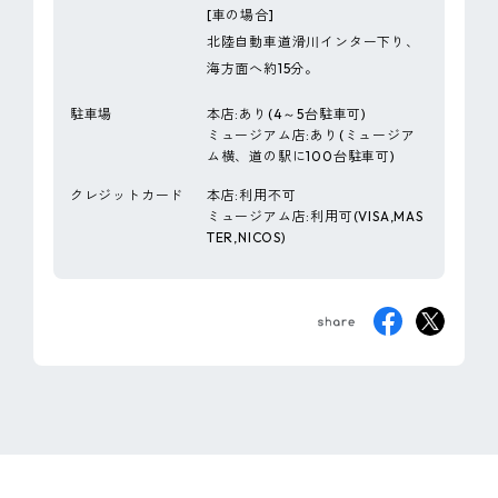
[車の場合]
北陸自動車道滑川インター下り、
海方面へ約15分。
駐車場
本店:あり(4～5台駐車可)
ミュージアム店:あり(ミュージア
ム横、道の駅に100台駐車可)
クレジットカード
本店:利用不可
ミュージアム店:利用可(VISA,MAS
TER,NICOS)