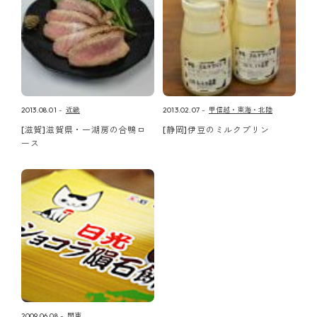
2013.08.01
近畿
2013.02.07
甲信越・東海・北陸
[滋賀]滋賀県・一湖房の合鴨ロ
[静岡]伊豆のミルクプリン
ース
2009.06.08
関東