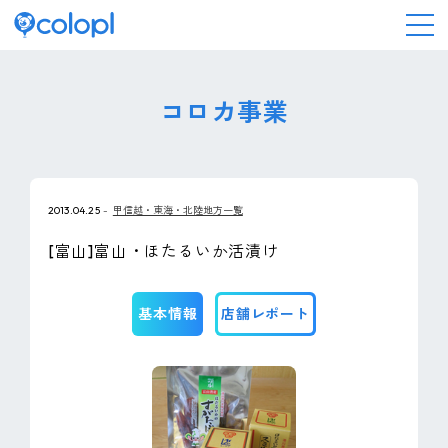
会社情報
コロカ事業
ニュース
2013.04.25
甲信越・東海・北陸地方一覧
事業情報
[富山]富山・ほたるいか活漬け
IR情報
基本情報
店舗レポート
採用情報
サステナビリティ