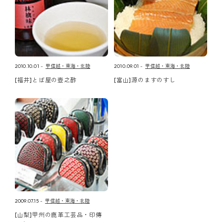
2010.10.01
甲信越・東海・北陸
2010.09.01
甲信越・東海・北陸
[福井]とば屋の壺之酢
[富山]源のますのすし
2009.07.15
甲信越・東海・北陸
[山梨]甲州の鹿革工芸品・印傳