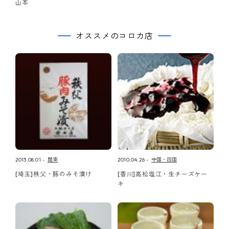
山本
オススメのコロカ店
2013.08.01
関東
2010.04.26
中国・四国
[埼玉]秩父・豚のみそ漬け
[香川]高松塩江・生チーズケー
キ