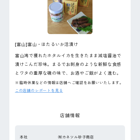
ピンマーク
JP
EN
[富山]富山・ほたるいか活漬け
富山湾で獲れたホタルイカを生きたまま減塩醤油で
漬けこんだ珍味。まるでお刺身のような新鮮な食感
とワタの重厚な磯の味で、お酒やご飯がよく進む。
※
臨時休業などの情報は店舗へご確認をお願いいたします。
この店舗のレポートを見る
店舗情報
本社
㈲カネツル砂子商店