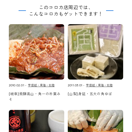
このコロカ店周辺では、
こんなコロカもゲットできます！
2010.02.01
甲信越・東海・北陸
2011.03.01
甲信越・東海・北陸
[岐阜]飛騨高山・角一の朴葉み
[山梨]身延・五大の角ゆば
そ