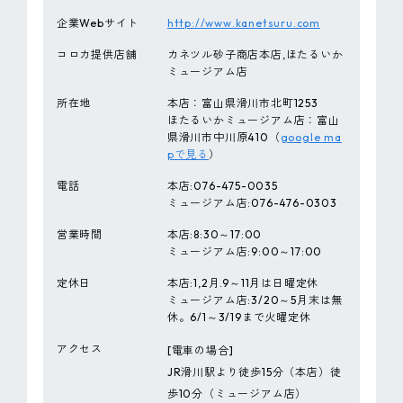
企業Webサイト
http://www.kanetsuru.com
コロカ提供店舗
カネツル砂子商店本店,ほたるいか
ミュージアム店
所在地
本店：富山県滑川市北町1253
ほたるいかミュージアム店：富山
県滑川市中川原410（
google ma
pで見る
）
電話
本店:076-475-0035
ミュージアム店:076-476-0303
営業時間
本店:8:30～17:00
ミュージアム店:9:00～17:00
定休日
本店:1,2月.9～11月は日曜定休
ミュージアム店:3/20～5月末は無
休。6/1～3/19まで火曜定休
アクセス
[電車の場合]
JR滑川駅より徒歩15分（本店）徒
歩10分（ミュージアム店）