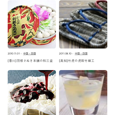
2010.11.01
中国・四国
2011.08.10
中国・四国
[香川]羽根さぬき本舗の和三盆
[高知]竹虎の虎斑竹細工