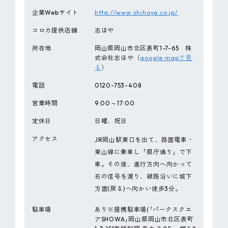
企業Webサイト
http://www.shihoya.co.jp/
コロカ提供店舗
志ほや
所在地
岡山県岡山市北区表町1-7-65 株
式会社志ほや（
google mapで見
る
）
電話
0120-753-408
営業時間
9:00～17:00
定休日
日曜、祝日
アクセス
JR岡山駅東口を出て、路面電車・
東山線に乗車し「県庁通り」で下
車。その後、進行方向へ向かって
右の信号を渡り、線路沿いに城下
方面(戻る)へ向かい徒歩3分。
駐車場
あり※提携駐車場(｢パークスクエ
アSHOWA｣岡山県岡山市北区表町