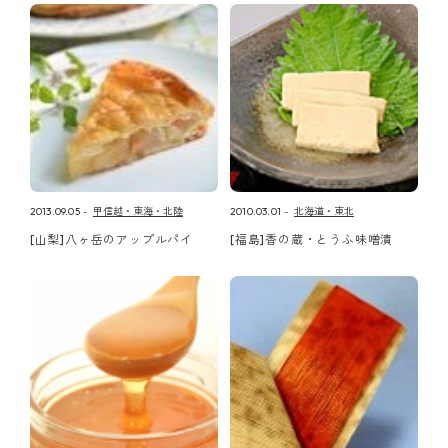
2013.09.05
甲信越・東海・北陸
2010.03.01
北海道・東北
[山梨]八ヶ岳のアップルパイ
[福島]香の蔵・とうふ味噌漬