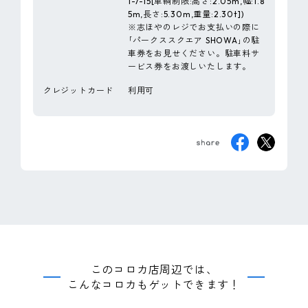
1-7-15[車輌制限:高さ:2.05m,幅:1.8
5m,長さ:5.30m,重量:2.30t])
※志ほやのレジでお支払いの際に
｢パークススクエア SHOWA｣の駐
車券をお見せください。駐車料サ
ービス券をお渡しいたします。
クレジットカード
利用可
このコロカ店周辺では、
こんなコロカもゲットできます！