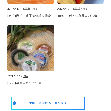
2011.04.19
北海道・東北
2012.04.19
北海道・東北
[岩手]岩手・藤原養蜂場の蜂蜜
[山形]山形・佐藤屋の乃し梅
2013.06.28
関東
[東京]奥多摩のわさび漬
中国・四国地方一覧へ戻る