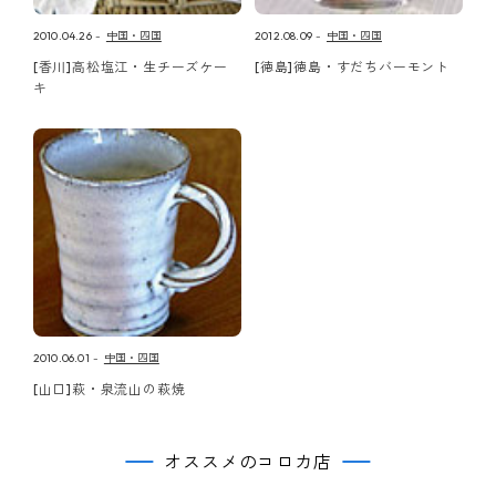
2010.04.26
中国・四国
2012.08.09
中国・四国
[香川]高松塩江・生チーズケー
[徳島]徳島・すだちバーモント
キ
2010.06.01
中国・四国
[山口]萩・泉流山の萩焼
オススメのコロカ店