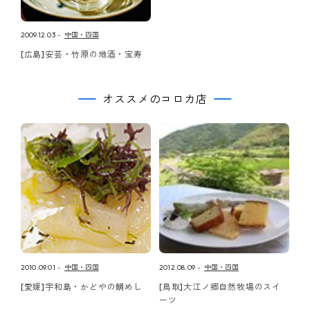
2009.12.03
中国・四国
[広島]安芸・竹原の地酒・宝寿
オススメのコロカ店
2010.09.01
中国・四国
2012.08.09
中国・四国
[愛媛]宇和島・かどやの鯛めし
[鳥取]大江ノ郷自然牧場のスイ
ーツ