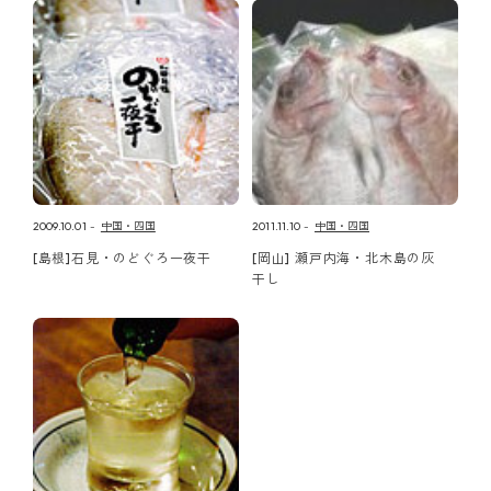
2009.10.01
中国・四国
2011.11.10
中国・四国
[島根]石見・のどぐろ一夜干
[岡山] 瀬戸内海・北木島の灰
干し