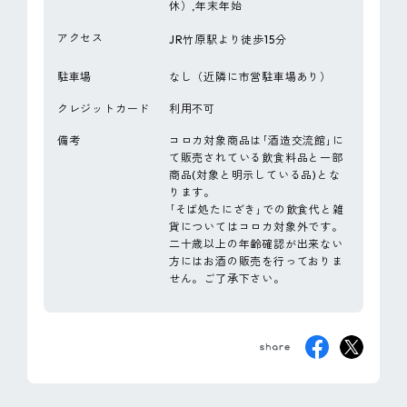
休）,年末年始
アクセス
JR竹原駅より徒歩15分
駐車場
なし（近隣に市営駐車場あり）
クレジットカード
利用不可
備考
コロカ対象商品は｢酒造交流館｣に
て販売されている飲食料品と一部
商品(対象と明示している品)とな
ります。
｢そば処たにざき｣での飲食代と雑
貨についてはコロカ対象外です。
二十歳以上の年齢確認が出来ない
方にはお酒の販売を行っておりま
せん。ご了承下さい。