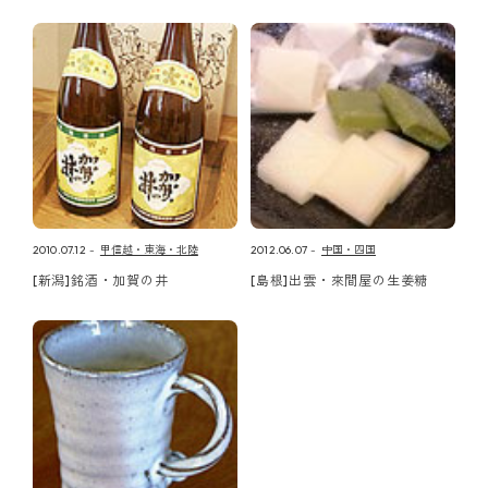
2010.07.12
甲信越・東海・北陸
2012.06.07
中国・四国
[新潟]銘酒・加賀の井
[島根]出雲・來間屋の生姜糖