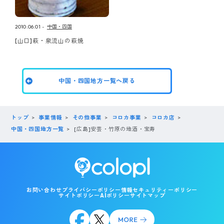
2010.06.01
中国・四国
[山口]萩・泉流山の萩焼
中国・四国地方一覧へ戻る
トップ
事業情報
その他事業
コロカ事業
コロカ店
中国・四国地方一覧
[広島]安芸・竹原の地酒・宝寿
お問い合わせ
プライバシーポリシー
情報セキュリティーポリシー
サイトポリシー
AIポリシー
サイトマップ