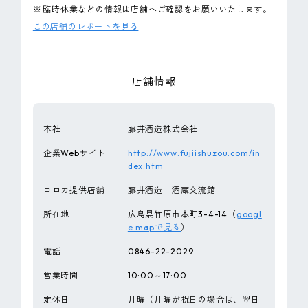
※
臨時休業などの情報は店舗へご確認をお願いいたします。
この店舗のレポートを見る
店舗情報
本社
藤井酒造株式会社
企業Webサイト
http://www.fujiishuzou.com/in
dex.htm
コロカ提供店舗
藤井酒造 酒蔵交流館
所在地
広島県竹原市本町3-4-14（
googl
e mapで見る
）
電話
0846-22-2029
営業時間
10:00～17:00
定休日
月曜（月曜が祝日の場合は、翌日