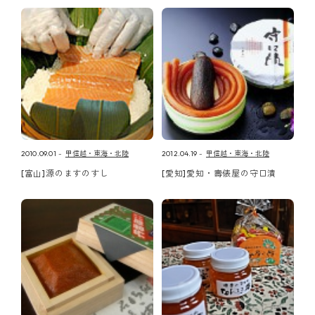
2010.09.01
甲信越・東海・北陸
2012.04.19
甲信越・東海・北陸
[富山]源のますのすし
[愛知]愛知・壽俵屋の守口漬