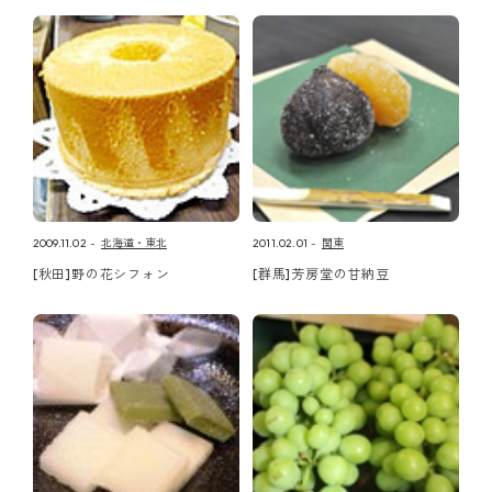
2009.11.02
北海道・東北
2011.02.01
関東
[秋田]野の花シフォン
[群馬]芳房堂の甘納豆