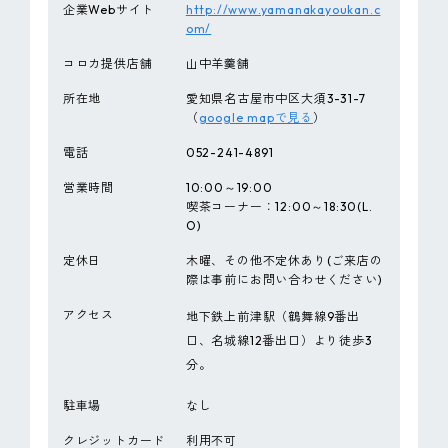
企業Webサイト
http://www.yamanakayoukan.c
om/
コロカ提供店舗
山中羊羹舗
所在地
愛知県名古屋市中区大須3-31-7
（
google mapで見る
）
電話
052-241-4891
営業時間
10:00～19:00
喫茶コーナー：12:00～18:30(L.
O)
定休日
木曜、その他不定休あり(ご来店の
際は事前にお問い合わせください)
アクセス
地下鉄上前津駅（鶴舞線9番出
口、名城線12番出口）より徒歩3
分。
駐車場
なし
クレジットカード
利用不可