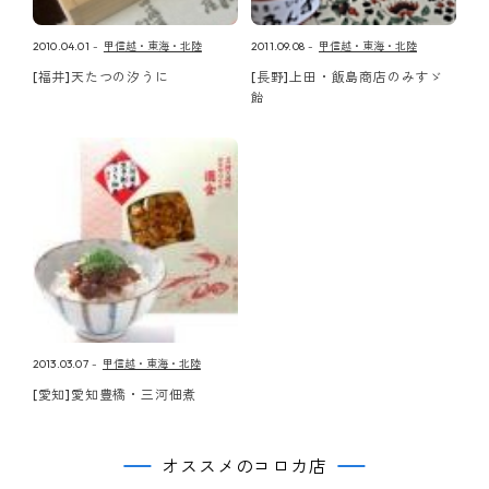
2010.04.01
甲信越・東海・北陸
2011.09.08
甲信越・東海・北陸
[福井]天たつの汐うに
[長野]上田・飯島商店のみすゞ
飴
2013.03.07
甲信越・東海・北陸
[愛知]愛知豊橋・三河佃煮
オススメのコロカ店