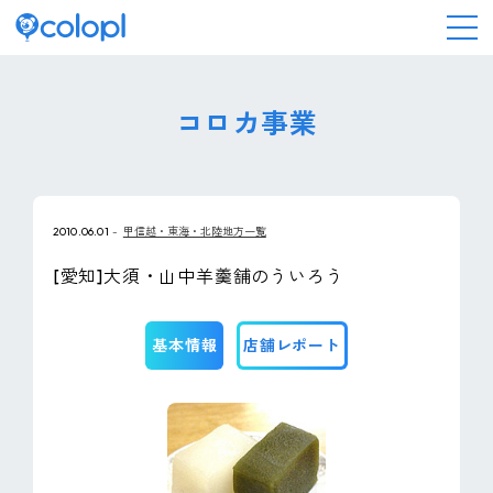
会社情報
コロカ事業
ニュース
2010.06.01
甲信越・東海・北陸地方一覧
事業情報
[愛知]大須・山中羊羹舗のういろう
IR情報
基本情報
店舗レポート
採用情報
サステナビリティ