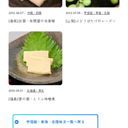
2012.06.07
中国・四国
2012.07.05
甲信越・東海・北陸
[島根]出雲・來間屋の生姜糖
[山梨]ぶどうばたけのレーズン
2010.03.01
北海道・東北
[福島]香の蔵・とうふ味噌漬
甲信越・東海・北陸地方一覧へ戻る