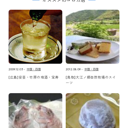
2009.12.03
中国・四国
2012.08.09
中国・四国
[広島]安芸・竹原の地酒・宝寿
[鳥取]大江ノ郷自然牧場のスイ
ーツ