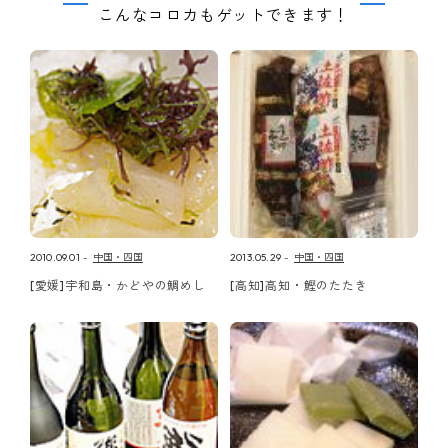
こんなコロカもゲットできます！
2010.09.01
中国・四国
2013.05.29
中国・四国
[愛媛]宇和島・かどやの鯛めし
[高知]高知・鰹のたたき