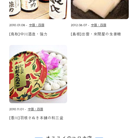
2010.01.08
中国・四国
2012.06.07
中国・四国
[鳥取]中川酒造・強力
[島根]出雲・來間屋の生姜糖
2010.11.01
中国・四国
[香川]羽根さぬき本舗の和三盆
オススメのコロカ店