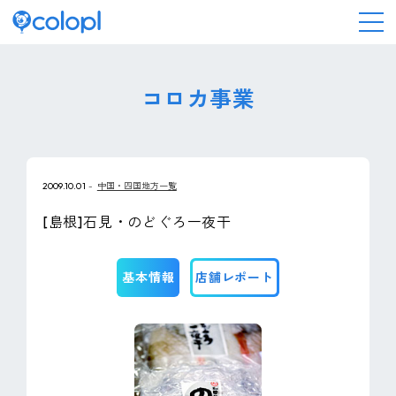
会社情報
コロカ事業
ニュース
2009.10.01
中国・四国地方一覧
事業情報
[島根]石見・のどぐろ一夜干
IR情報
基本情報
店舗レポート
採用情報
サステナビリティ