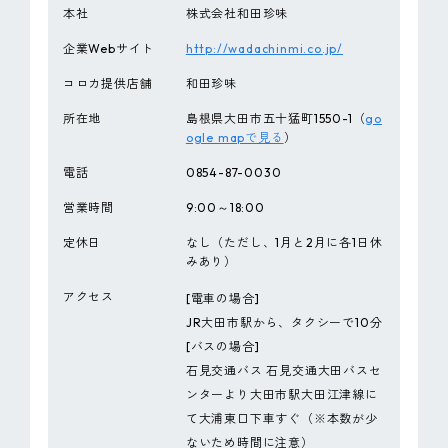
本社
株式会社和田珍味
企業Webサイト
http://wadachinmi.co.jp/
コロカ提供店舗
和田珍味
所在地
島根県大田市五十猛町1550-1（
go
ogle mapで見る
）
電話
0854-87-0030
営業時間
9:00～18:00
定休日
なし（ただし、1月と2月に各1日休
みあり）
アクセス
[電車の場合]
JR大田市駅から、タクシーで10分
[バスの場合]
石見交通バス 石見交通大田バスセ
ンターより大田市駅大田江津線に
て大浦東口下車すぐ（※本数が少
ないため時間に注意）