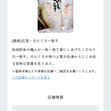
ピンマーク
JP
EN
[島根]石見・のどぐろ一夜干
和田珍味の職人が一枚一枚丁寧にしあげたこだわり
の一夜干。のどぐろが持つ上質の白身からにじみ出
る旨味は言葉を失うほど。
※
臨時休業などの情報は店舗へご確認をお願いいたします。
この店舗のレポートを見る
店舗情報