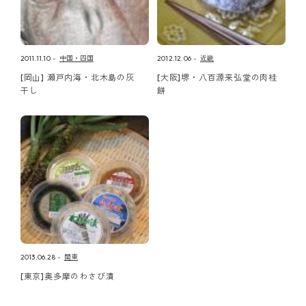
2011.11.10
中国・四国
2012.12.06
近畿
[岡山] 瀬戸内海・北木島の灰
[大阪]堺・八百源来弘堂の肉桂
干し
餅
2013.06.28
関東
[東京]奥多摩のわさび漬