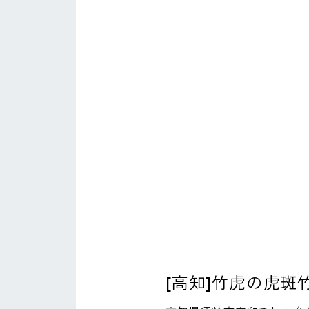
[高知]竹虎の虎斑