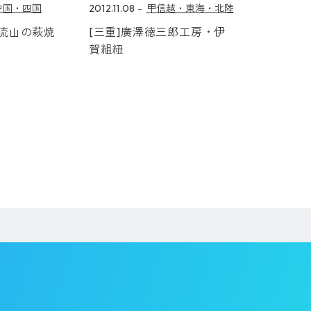
中国・四国
2012.11.08
甲信越・東海・北陸
泉流山の萩焼
[三重]廣澤徳三郎工房・伊
賀組紐