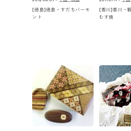
[徳島]徳島・すだちバーモ
[香川]香川・
ント
むす焼