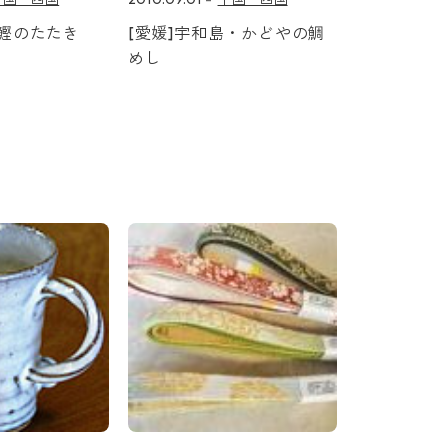
・鰹のたたき
[愛媛]宇和島・かどやの鯛
めし