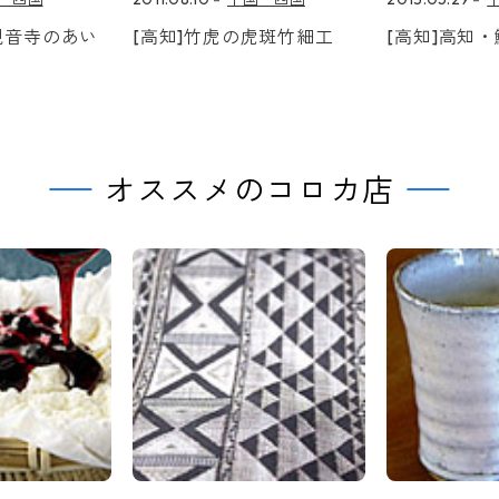
観音寺のあい
[高知]竹虎の虎斑竹細工
[高知]高知
オススメのコロカ店