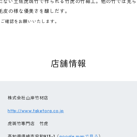
たない土佐虎斑竹で作られる竹虎の竹細工。他の竹では見ら
毛皮の様な優美さを醸しだす。
へご確認をお願いいたします。
店舗情報
株式会社山岸竹材店
http://www.taketora.co.jp
虎斑竹専門店 竹虎
高知県須崎市安和913-1（
google mapで見る
）