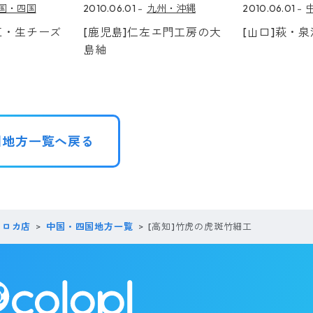
国・四国
2010.06.01
九州・沖縄
2010.06.01
江・生チーズ
[鹿児島]仁左エ門工房の大
[山口]萩・
島紬
国地方一覧へ戻る
コロカ店
中国・四国地方一覧
[高知]竹虎の虎斑竹細工