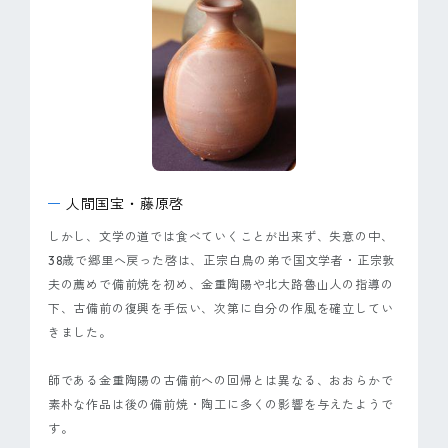
人間国宝・藤原啓
しかし、文学の道では食べていくことが出来ず、失意の中、
38歳で郷里へ戻った啓は、正宗白鳥の弟で国文学者・正宗敦
夫の薦めで備前焼を初め、金重陶陽や北大路魯山人の指導の
下、古備前の復興を手伝い、次第に自分の作風を確立してい
きました。
師である金重陶陽の古備前への回帰とは異なる、おおらかで
素朴な作品は後の備前焼・陶工に多くの影響を与えたようで
す。