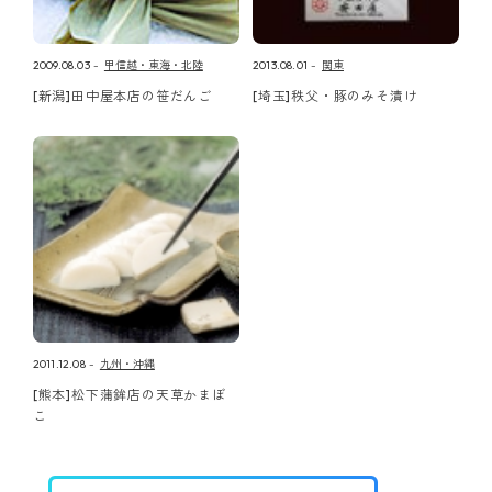
2009.08.03
甲信越・東海・北陸
2013.08.01
関東
[新潟]田中屋本店の笹だんご
[埼玉]秩父・豚のみそ漬け
2011.12.08
九州・沖縄
[熊本]松下蒲鉾店の天草かまぼ
こ