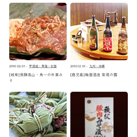
2010.02.01
甲信越・東海・北陸
2010.12.01
九州・沖縄
[岐阜]飛騨高山・角一の朴葉み
[鹿児島]軸屋酒造 紫尾の露
そ