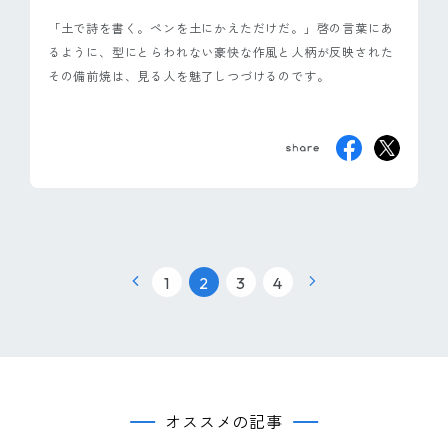
「土で詩を書く。ペンを土にかえただけだ。」啓の言葉にあ
るように、型にとらわれない豪快な作風と人柄が反映された
その備前焼は、見る人を魅了しつづけるのです。
|
|
|
1
2
3
4
オススメの記事