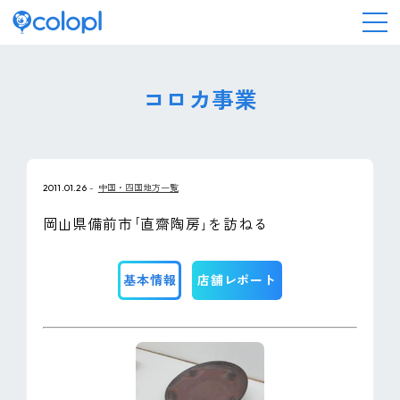
会社情報
コロカ事業
ニュース
2011.01.26
中国・四国地方一覧
事業情報
岡山県備前市｢直齋陶房｣を訪ねる
IR情報
基本情報
店舗レポート
採用情報
サステナビリティ