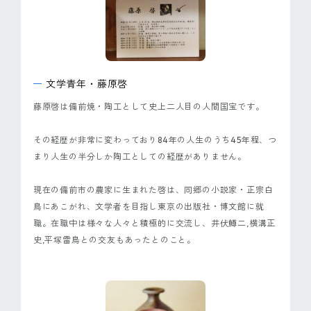
文学青年・藤原啓
藤原啓は備前焼・陶工として史上二人目の人間国宝です。
その経歴が非常に変わっており84年の人生のうち45年程、つ
まり人生の半分しか陶工としての経歴がありません。
現在の備前市の農家に生まれた啓は、同郷の小説家・正宗白
鳥にあこがれ、文学者を目指し東京の出版社・博文館に就
職。在職中は様々な人々と積極的に交流し、井伏鱒二,横溝正
史,平塚雷鳥との交友もあったとのこと。