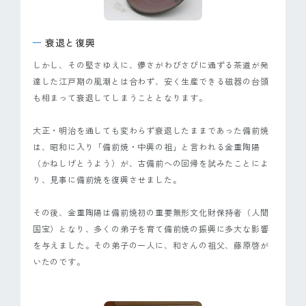
ピンマーク
衰退と復興
JP
EN
しかし、その堅さゆえに、儚さがわびさびに通ずる茶道が発
達した江戸期の風潮とは合わず、安く生産できる磁器の台頭
も相まって衰退してしまうこととなります。
大正・明治を通しても変わらず衰退したままであった備前焼
は、昭和に入り「備前焼・中興の祖」と言われる金重陶陽
（かねしげとうよう）が、古備前への回帰を試みたことによ
り、見事に備前焼を復興させました。
その後、金重陶陽は備前焼初の重要無形文化財保持者（人間
国宝）となり、多くの弟子を育て備前焼の振興に多大な影響
を与えました。その弟子の一人に、和さんの祖父、藤原啓が
いたのです。