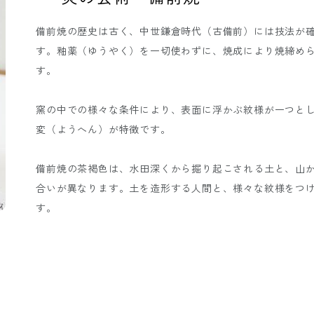
備前焼の歴史は古く、中世鎌倉時代（古備前）には技法が
す。釉薬（ゆうやく）を一切使わずに、焼成により焼締め
す。
窯の中での様々な条件により、表面に浮かぶ紋様が一つと
変（ようへん）が特徴です。
備前焼の茶褐色は、水田深くから掘り起こされる土と、山
合いが異なります。土を造形する人間と、様々な紋様をつ
す。