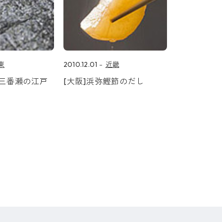
東
2010.12.01
近畿
・三番瀬の江戸
[大阪]浜弥鰹節のだし