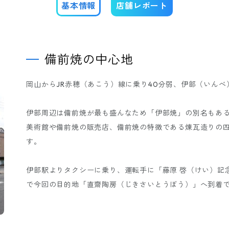
基本情報
店舗レポート
備前焼の中心地
岡山からJR赤穂（あこう）線に乗り40分弱、伊部（いんべ
伊部周辺は備前焼が最も盛んなため「伊部焼」の別名もあ
美術館や備前焼の販売店、備前焼の特徴である煉瓦造りの
す。
伊部駅よりタクシーに乗り、運転手に「藤原 啓（けい）記
で今回の目的地「直齋陶房（じきさいとうぼう）」へ到着