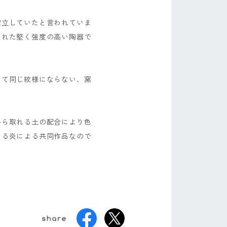
確立していたと言われていま
られた堅く強度の高い陶器で
して同じ紋様にならない、窯
から取れる土の配合により色
ける炎による共同作品なので