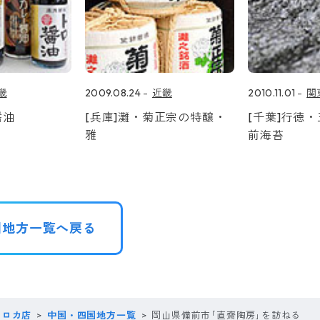
畿
2009.08.24
近畿
2010.11.01
関
醤油
[兵庫]灘・菊正宗の特醸・
[千葉]行徳
雅
前海苔
国地方一覧へ戻る
コロカ店
中国・四国地方一覧
岡山県備前市｢直齋陶房｣を訪ねる