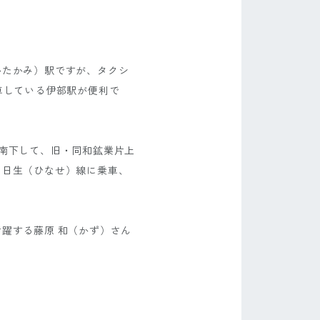
かたかみ）駅ですが、タクシ
車している伊部駅が便利で
南下して、旧・同和鉱業片上
ス日生（ひなせ）線に乗車、
。
躍する藤原 和（かず）さん