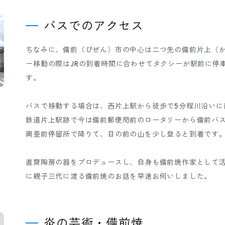
バスでのアクセス
ちなみに、備前（びぜん）市の中心は二つ先の備前片上（
ー移動の際はJRの到着時間に合わせてタクシーが駅前に停
す。
バスで移動する場合は、西片上駅から徒歩で5分程川沿いに
鉄道片上駅跡で今は備前郵便局前のロータリーから備前バ
興亜前停留所で降りて、目の前の山を少し登ると到着です
直齋陶房の器をプロデュースし、自身も備前焼作家として活
に親子三代に渡る備前焼のお話を早速お伺いしました。
炎の芸術・備前焼