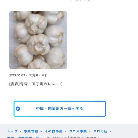
ーツソース
2013.03.07
北海道・東北
[青森]青森・田子町のにんにく
中国・四国地方一覧へ戻る
トップ
事業情報
その他事業
コロカ事業
コロカ店