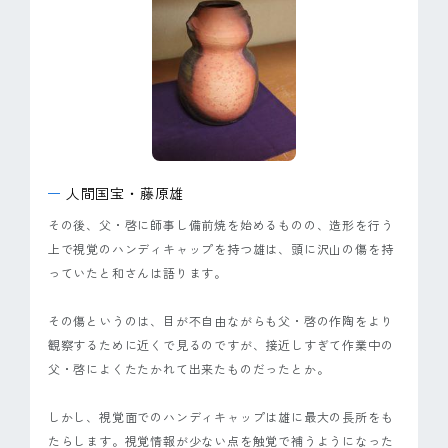
人間国宝・藤原雄
その後、父・啓に師事し備前焼を始めるものの、造形を行う
上で視覚のハンディキャップを持つ雄は、頭に沢山の傷を持
っていたと和さんは語ります。
その傷というのは、目が不自由ながらも父・啓の作陶をより
観察するために近くで見るのですが、接近しすぎて作業中の
父・啓によくたたかれて出来たものだったとか。
しかし、視覚面でのハンディキャップは雄に最大の長所をも
たらします。視覚情報が少ない点を触覚で補うようになった