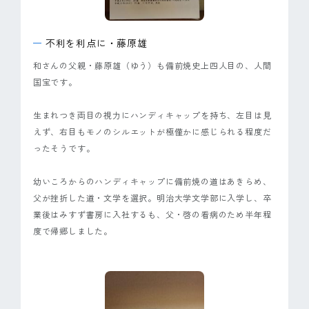
ピンマーク
不利を利点に・藤原雄
JP
EN
和さんの父親・藤原雄（ゆう）も備前焼史上四人目の、人間
国宝です。
生まれつき両目の視力にハンディキャップを持ち、左目は見
えず、右目もモノのシルエットが極僅かに感じられる程度だ
ったそうです。
幼いころからのハンディキャップに備前焼の道はあきらめ、
父が挫折した道・文学を選択。明治大学文学部に入学し、卒
業後はみすず書房に入社するも、父・啓の看病のため半年程
度で帰郷しました。