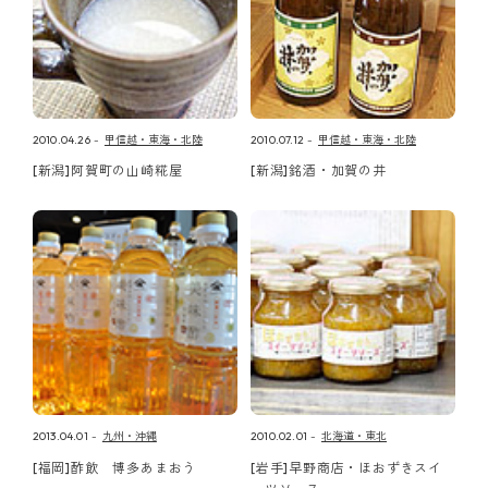
2010.04.26
甲信越・東海・北陸
2010.07.12
甲信越・東海・北陸
[新潟]阿賀町の山崎糀屋
[新潟]銘酒・加賀の井
2013.04.01
九州・沖縄
2010.02.01
北海道・東北
[福岡]酢飲 博多あまおう
[岩手]早野商店・ほおずきスイ