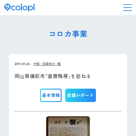
会社情報
コロカ事業
ニュース
2011.01.26
中国・四国地方一覧
事業情報
岡山県備前市｢直齋陶房｣を訪ねる
IR情報
基本情報
店舗レポート
採用情報
サステナビリティ