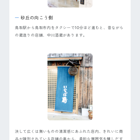
ピンマーク
砂丘の向こう側
鳥取駅から鳥取市内をタクシーで10分ほど進むと、昔ながら
JP
EN
の蔵造りの店舗、中川酒蔵があります。
決して広くは無いものの清潔感にあふれた店内、きれいに商
品が陳列されている店舗の奥から、柔和な雰囲気を醸しだす