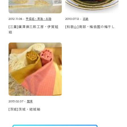
2012.11.08
甲信越・東海・北陸
2010.07.12
近畿
[三重]廣澤徳三郎工房・伊賀組
[和歌山]南部・梅翁園の梅干し
紐
2013.02.07
関東
[茨城]茨城・結城紬