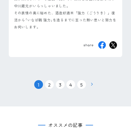
中川蔵元がいらっしゃいました。
その表情の奥に秘めた、酒造好適米「強力（ごうりき）」復
活から｢いなば鶴 強力｣を造るまでに至った熱い思いと努力を
お伺いします。
|
|
|
|
1
2
3
4
5
オススメの記事