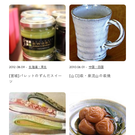
2012.08.09
北海道・東北
2010.06.01
中国・四国
[宮城]パレットのずんだスイー
[山口]萩・泉流山の萩焼
ツ