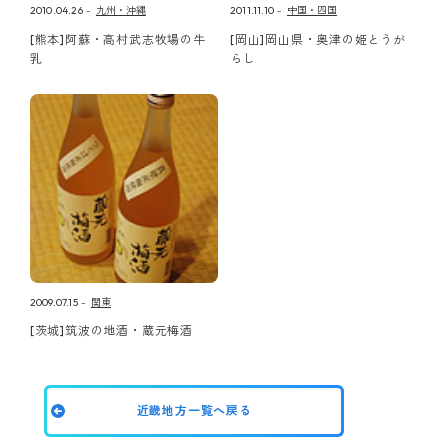
2010.04.26
九州・沖縄
2011.11.10
中国・四国
[熊本]阿蘇・高村武志牧場の牛
[岡山]岡山県・奥津の姫とうが
乳
らし
2009.07.15
関東
[茨城]筑波の地酒・蔵元梅酒
近畿地方一覧へ戻る