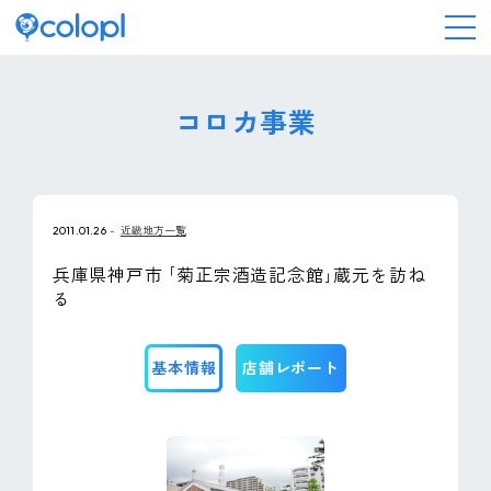
会社情報
コロカ事業
ニュース
2011.01.26
近畿地方一覧
事業情報
兵庫県神戸市 ｢菊正宗酒造記念館｣蔵元を訪ね
る
IR情報
基本情報
店舗レポート
採用情報
サステナビリティ