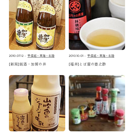
2010.07.12
甲信越・東海・北陸
2010.10.01
甲信越・東海・北陸
[新潟]銘酒・加賀の井
[福井]とば屋の壺之酢