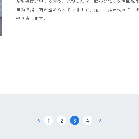
充填機は充填する量や、充填した後に腸のひねりを何回転
自動で腸に肉が詰められていきます。途中、腸が切れてし
やり直します。
|
|
|
1
2
3
4