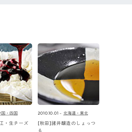
中国・四国
2010.10.01
北海道・東北
塩江・生チーズ
[秋田]諸井醸造のしょっつ
る