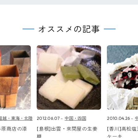
オススメの記事
信越・東海・北陸
2012.06.07
中国・四国
2010.04.26
杉原商店の漆
[島根]出雲・來間屋の生姜
[香川]高松
糖
ケーキ