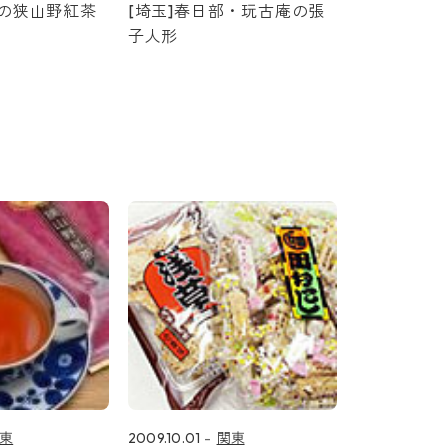
園の狭山野紅茶
[埼玉]春日部・玩古庵の張
子人形
東
2009.10.01
関東