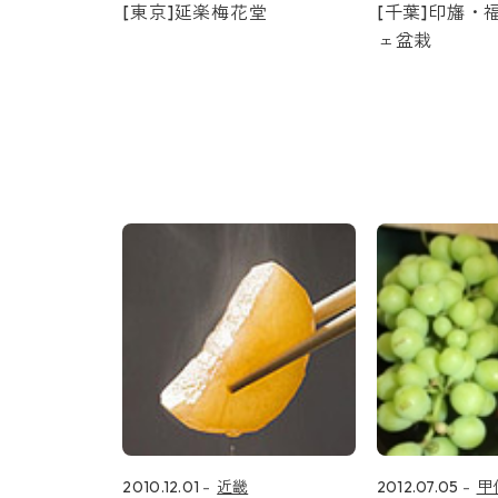
[東京]延楽梅花堂
[千葉]印旛・
ェ盆栽
2010.12.01
近畿
2012.07.05
甲