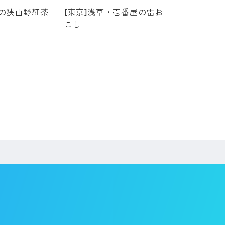
園の狭山野紅茶
[東京]浅草・壱番屋の雷お
こし