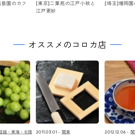
福島園のカフ
[東京]二葉苑の江戸小紋と
[埼玉]増岡
江戸更紗
オススメのコロカ店
信越・東海・北陸
2011.03.01
関東
2012.12.06
関