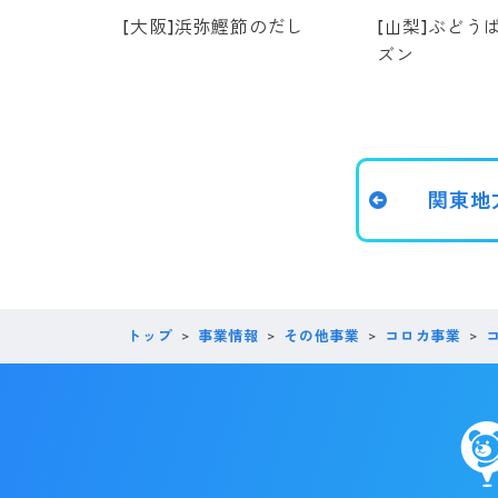
[大阪]浜弥鰹節のだし
[山梨]ぶどう
ズン
関東地
トップ
事業情報
その他事業
コロカ事業