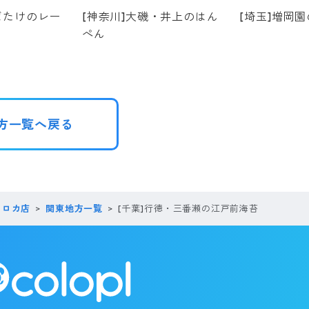
ばたけのレー
[神奈川]大磯・井上のはん
[埼玉]増岡
ぺん
方一覧へ戻る
コロカ店
関東地方一覧
[千葉]行徳・三番瀬の江戸前海苔