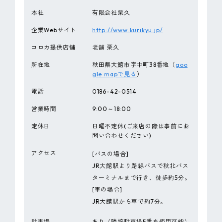
本社
有限会社栗久
企業Webサイト
http://www.kurikyu.jp/
コロカ提供店舗
老舗 栗久
所在地
秋田県大館市字中町38番地（
goo
gle mapで見る
）
電話
0186-42-0514
営業時間
9:00～18:00
定休日
日曜不定休(ご来店の際は事前にお
問い合わせください)
アクセス
[バスの場合]
JR大館駅より路線バスで秋北バス
ターミナルまで行き、徒歩約5分。
[車の場合]
JR大館駅から車で約7分。
駐車場
あり（隣接駐車場5番を使用可能）