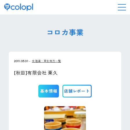
会社情報
コロカ事業
ニュース
2011.03.01
北海道・東北地方一覧
事業情報
[秋田]有限会社 栗久
IR情報
基本情報
店舗レポート
採用情報
サステナビリティ