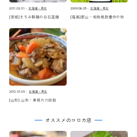
2011.02.01
北海道・東北
2009.08.03
北海道・東北
[宮城]きちみ製麺の白石温麺
[福島]郡山・粕取焼酎豊作の秋
2012.01.05
北海道・東北
[山形] 山形・東根の六田麸
オススメのコロカ店