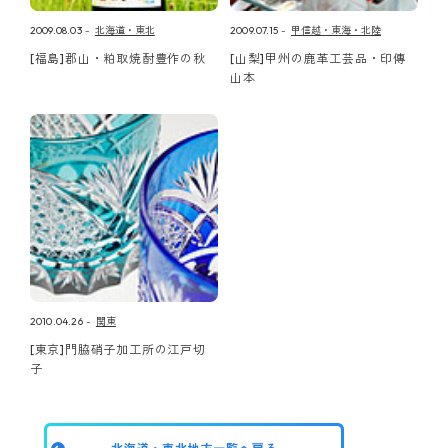
2009.08.03
北海道・東北
2009.07.15
甲信越・東海・北陸
[福島]郡山・粕取焼酎豊作の秋
[山梨]甲州の鹿革工芸品・印傳
山本
2010.04.26
関東
[東京]門脇硝子加工所の江戸切
子