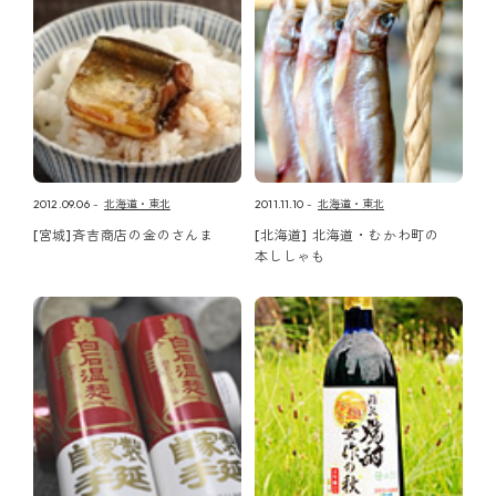
2012.09.06
北海道・東北
2011.11.10
北海道・東北
[宮城]斉吉商店の金のさんま
[北海道] 北海道・むかわ町の
本ししゃも