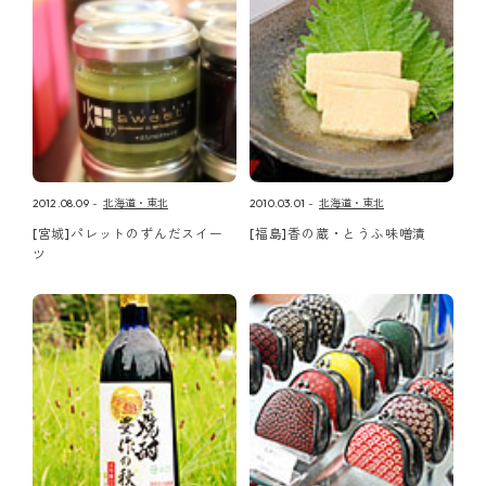
2012.08.09
北海道・東北
2010.03.01
北海道・東北
[宮城]パレットのずんだスイー
[福島]香の蔵・とうふ味噌漬
ツ