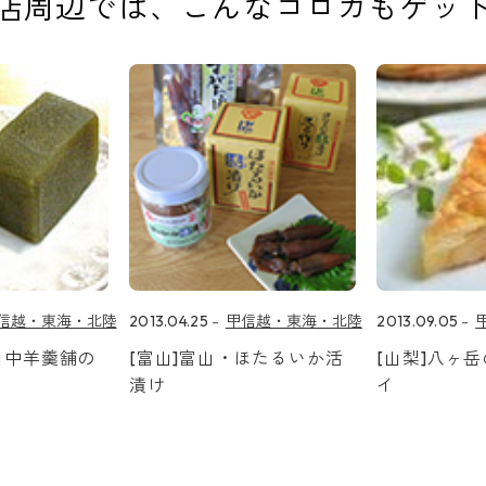
店周辺では、
こんなコロカもゲッ
信越・東海・北陸
2013.04.25
甲信越・東海・北陸
2013.09.05
山中羊羹舗の
[富山]富山・ほたるいか活
[山梨]八ヶ
漬け
イ