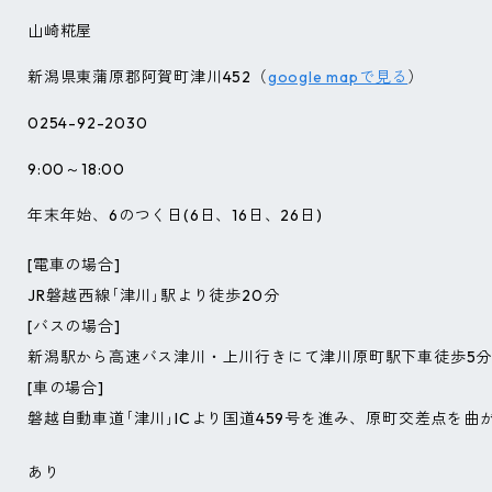
山崎糀屋
新潟県東蒲原郡阿賀町津川452（
google mapで見る
）
0254-92-2030
9:00～18:00
年末年始、6のつく日(6日、16日、26日)
[電車の場合]
JR磐越西線｢津川｣駅より徒歩20分
[バスの場合]
新潟駅から高速バス津川・上川行きにて津川原町駅下車徒歩5
[車の場合]
磐越自動車道｢津川｣ICより国道459号を進み、原町交差点を曲
あり