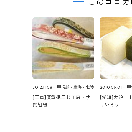
このコロカ
2012.11.08
甲信越・東海・北陸
2010.06.01
甲
[三重]廣澤徳三郎工房・伊
[愛知]大須・
賀組紐
ういろう