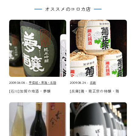
オススメのコロカ店
2009.06.08
甲信越・東海・北陸
2009.08.24
近畿
[石川]加賀の地酒・夢醸
[兵庫]灘・菊正宗の特醸・雅