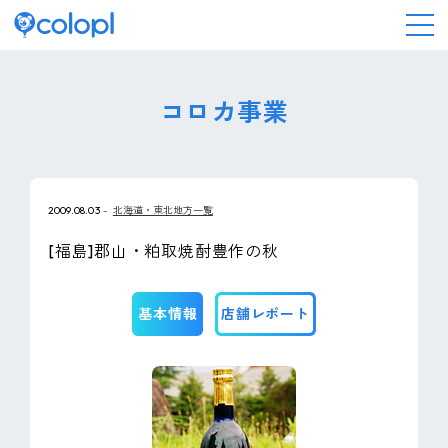
会社情報
コロカ事業
ニュース
2009.08.03
北海道・東北地方一覧
事業情報
[福島]郡山・粕取焼酎豊作の秋
IR情報
基本情報
店舗レポート
採用情報
サステナビリティ