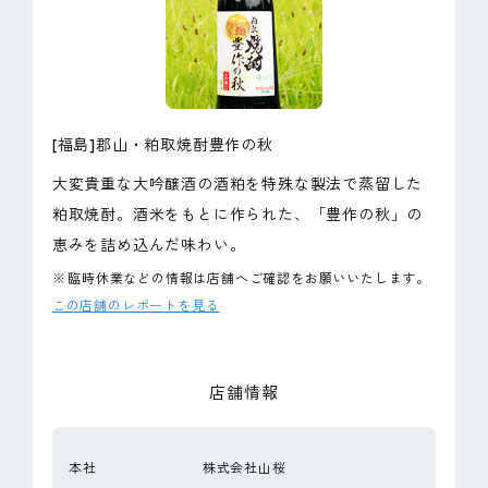
ピンマーク
JP
EN
[福島]郡山・粕取焼酎豊作の秋
大変貴重な大吟醸酒の酒粕を特殊な製法で蒸留した
粕取焼酎。酒米をもとに作られた、「豊作の秋」の
恵みを詰め込んだ味わい。
※
臨時休業などの情報は店舗へご確認をお願いいたします。
この店舗のレポートを見る
店舗情報
本社
株式会社山桜