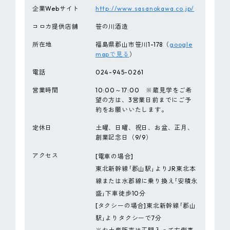
企業Webサイト
http://www.sasanokawa.co.jp/
コロカ提供店舗
笹の川酒造
所在地
福島県郡山市笹川1-178（
google
mapで見る
）
電話
024-945-0261
営業時間
10:00～17:00 ※蔵見学をご希
望の方は、3営業日前までにご予
約をお願いいたします。
定休日
土曜、日曜、祝日、お盆、正月、
創業記念日（9/9）
アクセス
[電車の場合]
東北新幹線｢郡山駅｣よりJR東北本
線または水郡線に乗り換え｢安積永
盛｣下車徒歩10分
[タクシーの場合]東北新幹線｢郡山
駅｣よりタクシーで7分