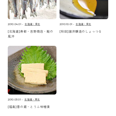
2010.04.01
北海道・東北
2010.10.01
北海道・東北
[北海道]寿都・吉野商店・鮭の
[秋田]諸井醸造のしょっつる
風泙
2010.03.01
北海道・東北
[福島]香の蔵・とうふ味噌漬