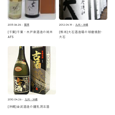
2013.06.28
関東
2012.04.19
九州・沖縄
[千葉]千葉・木戸泉酒造の純米
[熊本]大石酒造場の球磨焼酎･
AFS
大石
2010.04.26
九州・沖縄
[沖縄]金武酒造の鍾乳洞古酒