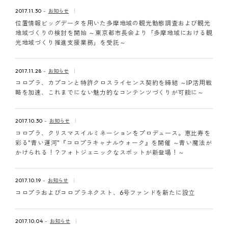
ピンマーク
2017.11.30
お知らせ
位置情報ビッグデータを用いた多摩地域の観光動態調査および観光
地域づくりの検討を開始 ～東京都市長会より「多摩地域における観
光地域づくり推進支援業務」を受託～
JP
EN
2017.11.28
お知らせ
コロプラ、カプコンと特許クロスライセンス契約を締結 ～IP活用戦
略を加速、これまでにない魅力的なコンテンツづくりが可能に～
2017.10.30
お知らせ
コロプラ、クリスマスイルミネーションをプロデュース。恵比寿を
彩る"青い運河"『コロプラキャナルウォーク』を開催 ～青い魔法が
かけられる！？フォトジェニックなスポットが新登場！～
2017.10.19
お知らせ
コロプラおよびコロプラネクスト、6号ファンドを新たに設立
2017.10.04
お知らせ