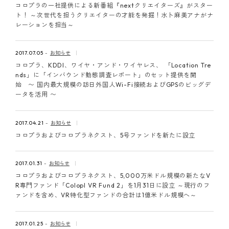
コロプラの一社提供による新番組『nextクリエイターズ』がスター
ト！ ～次世代を担うクリエイターの才能を発掘！水卜麻美アナがナ
レーションを担当～
2017.07.05
お知らせ
コロプラ、KDDI、ワイヤ・アンド・ワイヤレス、 「Location Tre
nds」に「インバウンド動態調査レポート」のセット提供を開
始 〜 国内最大規模の訪日外国人Wi-Fi接続およびGPSのビッグデ
ータを活用 〜
2017.04.21
お知らせ
コロプラおよびコロプラネクスト、5号ファンドを新たに設立
2017.01.31
お知らせ
コロプラおよびコロプラネクスト、5,000万米ドル規模の新たなV
R専門ファンド「Colopl VR Fund 2」を1月31日に設立 ～現行のフ
ァンドを含め、VR特化型ファンドの合計は1億米ドル規模へ～
2017.01.25
お知らせ