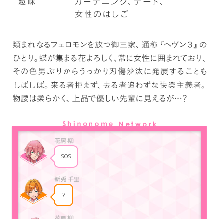
SOS
？