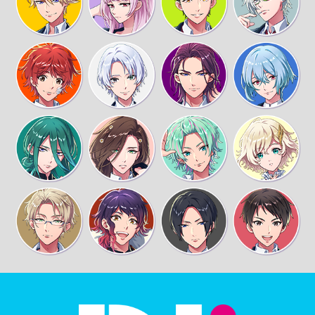
また刃傷沙汰ですか！？
はは
一緒にいるので望月君と向かいます
き、気を付けて…
大丈夫かな…
センパイ？生きてますか？