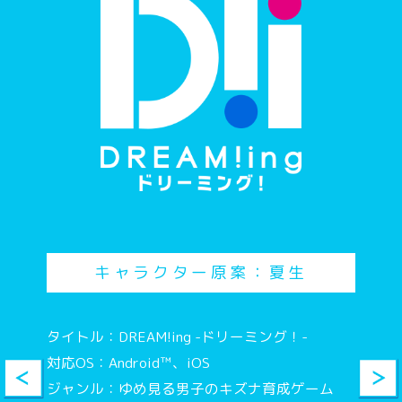
警察呼ぶべき？
誰か返事して！
にいと、だいじょぶだ
その口調はゆまぴ！？
キャラクター原案：夏生
（ゆうま）はりみやががんじーのおしえをとい
てせっとくした。いませんせいとはなしてる
タイトル：DREAM!ing -ドリーミング！-
対応OS：Android™、iOS
ジャンル：ゆめ見る男子のキズナ育成ゲーム