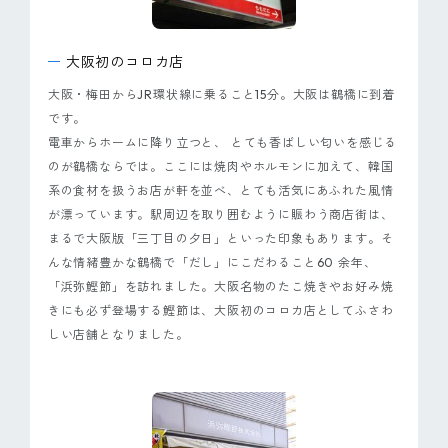
ピンマーク
大阪初のコロカ店
JP
EN
大阪・梅田からJR環状線に乗ること15分。大阪は鶴橋に到着
です。
電車からホームに降り立つと、 とても香ばしい匂いを感じる
のが鶴橋ならでは。ここには焼肉やホルモンに加えて、韓国
系の食材を扱うお店が軒を並べ、とても活気にあふれた風情
が漂っています。駅周辺を取り囲むように賑わう商店街は、
まるで大阪版「三丁目の夕日」といった印象もあります。そ
んな情緒豊かな鶴橋で「だし」にこだわること60 余年、
「浜弥鰹節」を訪れました。大阪名物のたこ焼きやお好み焼
きにも必ず登場する鰹節は、大阪初のコロカ店としてふさわ
しい店舗となりました。