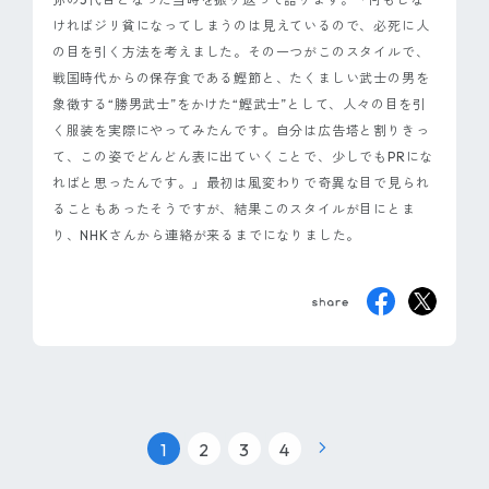
ければジリ貧になってしまうのは見えているので、必死に人
の目を引く方法を考えました。その一つがこのスタイルで、
戦国時代からの保存食である鰹節と、たくましい武士の男を
象徴する“勝男武士”をかけた“鰹武士”として、人々の目を引
く服装を実際にやってみたんです。自分は広告塔と割りきっ
て、この姿でどんどん表に出ていくことで、少しでもPRにな
ればと思ったんです。」最初は風変わりで奇異な目で見られ
ることもあったそうですが、結果このスタイルが目にとま
り、NHKさんから連絡が来るまでになりました。
|
|
|
1
2
3
4