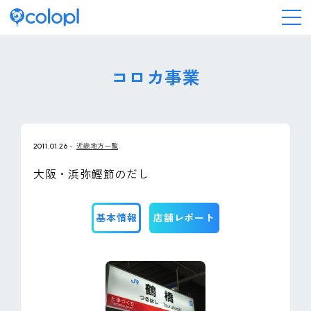
会社情報
コロカ事業
ニュース
2011.01.26
近畿地方一覧
事業情報
大阪・浜弥鰹節のだし
IR情報
基本情報
店舗レポート
採用情報
サステナビリティ