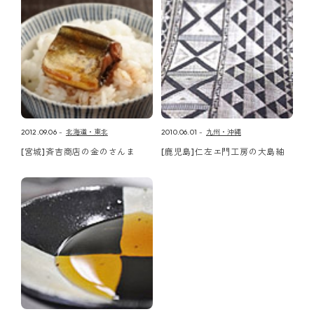
2012.09.06
北海道・東北
2010.06.01
九州・沖縄
[宮城]斉吉商店の金のさんま
[鹿児島]仁左エ門工房の大島紬