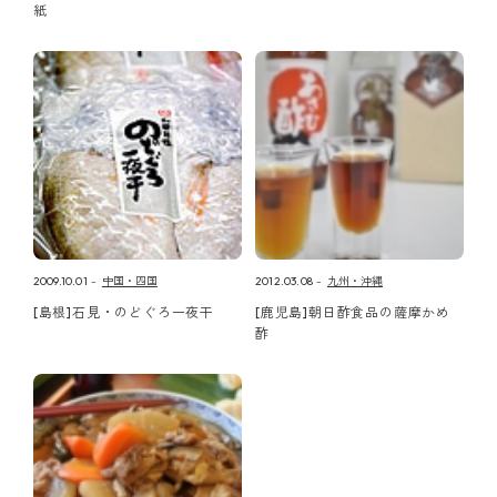
紙
2009.10.01
中国・四国
2012.03.08
九州・沖縄
[島根]石見・のどぐろ一夜干
[鹿児島]朝日酢食品の薩摩かめ
酢