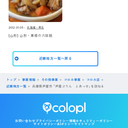
2012.01.05
北海道・東北
[山形] 山形・東根の六田麸
近畿地方一覧へ戻る
トップ
事業情報
その他事業
コロカ事業
コロカ店
近畿地方一覧
兵庫県芦屋市 ｢芦屋ぷりん とあっせ｣を訪ねる
お問い合わせ
プライバシーポリシー
情報セキュリティーポリシー
サイトポリシー
AIポリシー
サイトマップ