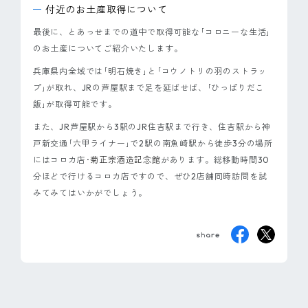
付近のお土産取得について
最後に、とあっせまでの道中で取得可能な｢コロニーな生活｣
のお土産についてご紹介いたします。
兵庫県内全域では｢明石焼き｣と｢コウノトリの羽のストラッ
プ｣が取れ、JRの芦屋駅まで足を延ばせば、｢ひっぱりだこ
飯｣が取得可能です。
また、JR芦屋駅から3駅のJR住吉駅まで行き、住吉駅から神
戸新交通｢六甲ライナー｣で2駅の南魚崎駅から徒歩3分の場所
にはコロカ店･
菊正宗酒造記念館
があります。総移動時間30
分ほどで行けるコロカ店ですので、ぜひ2店舗同時訪問を試
みてみてはいかがでしょう。