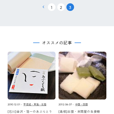
|
|
1
2
3
オススメの記事
2010.12.01
甲信越・東海・北陸
2012.06.07
中国・四国
[石川]金沢・箔一のあぶらとり
[島根]出雲・來間屋の生姜糖