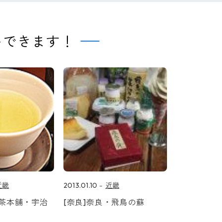
トできます！
近畿
2013.01.10
近畿
の茶本舗・宇治
[奈良]奈良・飛鳥の蘇