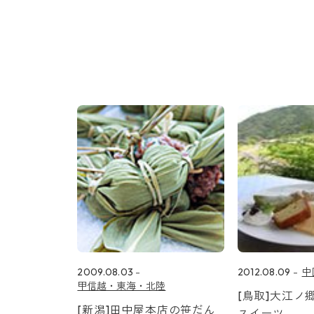
2009.08.03
2012.08.09
中
甲信越・東海・北陸
[鳥取]大江ノ
[新潟]田中屋本店の笹だん
スイーツ