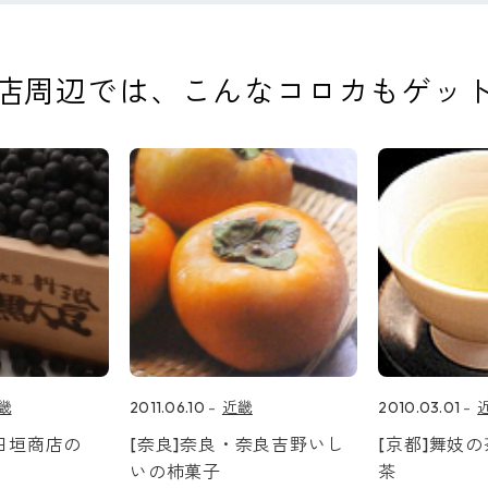
店周辺では、
こんなコロカもゲッ
畿
2011.06.10
近畿
2010.03.01
小田垣商店の
[奈良]奈良・奈良吉野いし
[京都]舞妓
いの柿菓子
茶