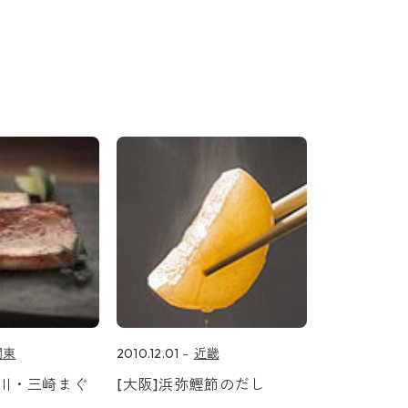
関東
2010.12.01
近畿
奈川・三崎まぐ
[大阪]浜弥鰹節のだし