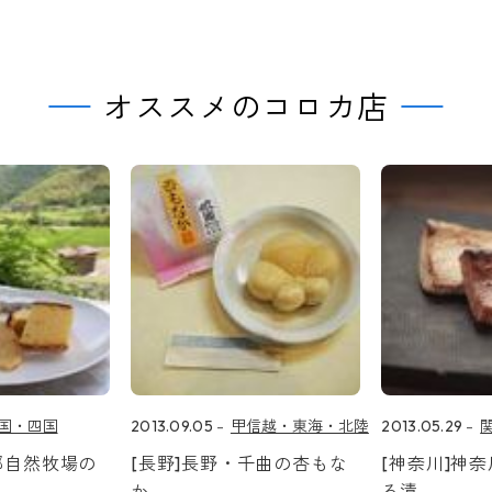
オススメのコロカ店
国・四国
2013.09.05
甲信越・東海・北陸
2013.05.29
郷自然牧場の
[長野]長野・千曲の杏もな
[神奈川]神
か
ろ漬