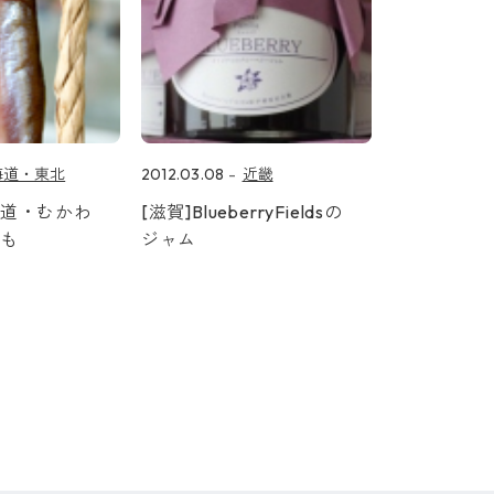
海道・東北
2012.03.08
近畿
海道・むかわ
[滋賀]BlueberryFieldsの
ゃも
ジャム