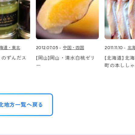
海道・東北
2012.07.05
中国・四国
2011.11.10
北
トのずんだス
[岡山]岡山・清水白桃ゼリ
[北海道] 北
ー
町の本しし
北地方一覧へ戻る