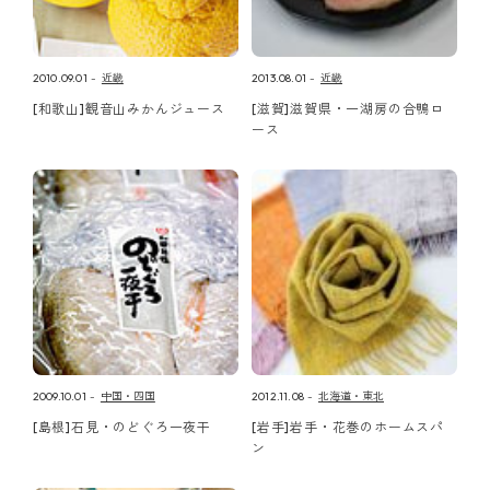
2010.09.01
近畿
2013.08.01
近畿
[和歌山]観音山みかんジュース
[滋賀]滋賀県・一湖房の合鴨ロ
ース
2009.10.01
中国・四国
2012.11.08
北海道・東北
[島根]石見・のどぐろ一夜干
[岩手]岩手・花巻のホームスパ
ン