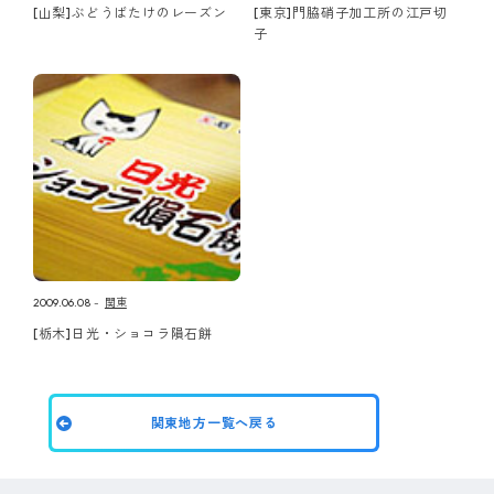
[山梨]ぶどうばたけのレーズン
[東京]門脇硝子加工所の江戸切
子
2009.06.08
関東
[栃木]日光・ショコラ隕石餅
関東地方一覧へ戻る