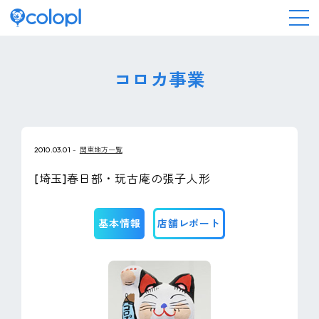
会社情報
コロカ事業
ニュース
2010.03.01
関東地方一覧
事業情報
[埼玉]春日部・玩古庵の張子人形
IR情報
基本情報
店舗レポート
採用情報
サステナビリティ