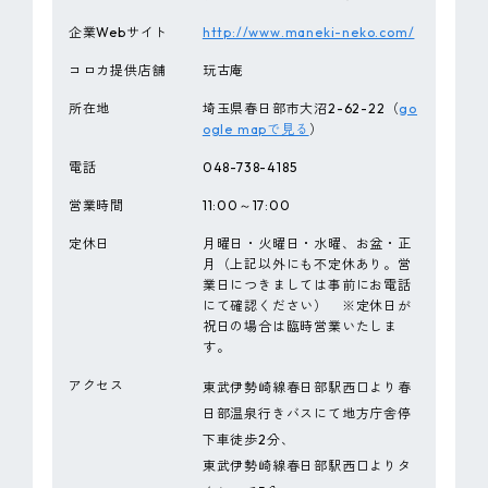
企業Webサイト
http://www.maneki-neko.com/
コロカ提供店舗
玩古庵
所在地
埼玉県春日部市大沼2-62-22（
go
ogle mapで見る
）
電話
048-738-4185
営業時間
11:00～17:00
定休日
月曜日・火曜日・水曜、お盆・正
月（上記以外にも不定休あり。営
業日につきましては事前にお電話
にて確認ください） ※定休日が
祝日の場合は臨時営業いたしま
す。
アクセス
東武伊勢崎線春日部駅西口より春
日部温泉行きバスにて地方庁舎停
下車徒歩2分、
東武伊勢崎線春日部駅西口よりタ