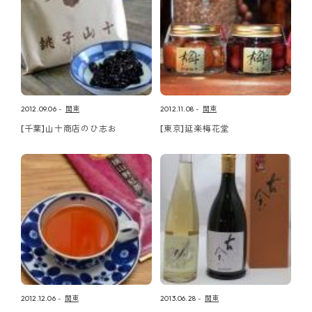
2012.09.06
関東
2012.11.08
関東
[千葉]山十商店のひ志お
[東京]延楽梅花堂
2012.12.06
関東
2013.06.28
関東