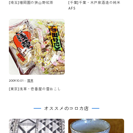
[埼玉]増岡園の狭山野紅茶
[千葉]千葉・木戸泉酒造の純米
AFS
2009.10.01
関東
[東京]浅草・壱番屋の雷おこし
オススメのコロカ店