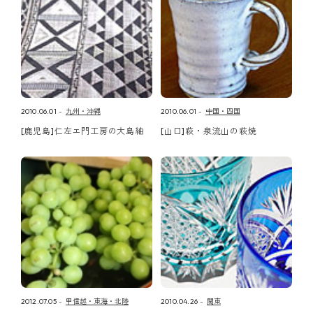
2010.06.01
九州・沖縄
2010.06.01
中国・四国
[鹿児島]仁左エ門工房の大島紬
[山口]萩・泉流山の萩焼
2012.07.05
甲信越・東海・北陸
2010.04.26
関東