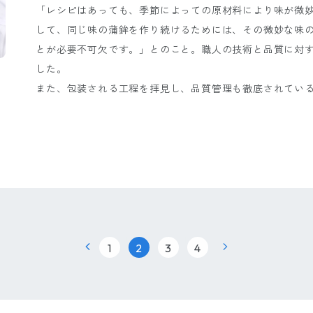
「レシピはあっても、季節によっての原材料により味が微
して、同じ味の蒲鉾を作り続けるためには、その微妙な味
とが必要不可欠です。」とのこと。職人の技術と品質に対
した。
また、包装される工程を拝見し、品質管理も徹底されてい
|
|
|
1
2
3
4