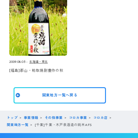
2009.08.03
北海道・東北
[福島]郡山・粕取焼酎豊作の秋
関東地方一覧へ戻る
トップ
事業情報
その他事業
コロカ事業
コロカ店
関東地方一覧
[千葉]千葉・木戸泉酒造の純米AFS