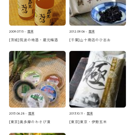
2009.07.15
関東
2012.09.06
関東
[茨城]筑波の地酒・蔵元梅酒
[千葉]山十商店のひ志お
2013.06.28
関東
2013.10.11
関東
[東京]奥多摩のわさび漬
[東京]東京・伊勢五米