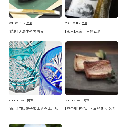
2011.02.01
関東
2013.10.11
関東
[群馬]芳房堂の甘納豆
[東京]東京・伊勢五米
2010.04.26
関東
2013.05.29
関東
[東京]門脇硝子加工所の江戸切
[神奈川]神奈川・三崎まぐろ漬
子