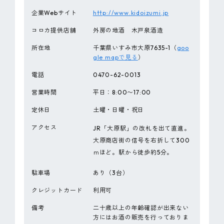
企業Webサイト
http://www.kidoizumi.jp
コロカ提供店舗
外房の地酒 木戸泉酒造
所在地
千葉県いすみ市大原7635-1（
goo
gle mapで見る
）
電話
0470-62-0013
営業時間
平日：8:00〜17:00
定休日
土曜・日曜・祝日
アクセス
JR「大原駅」の改札を出て直進。
大原商店街の信号を右折して300
ｍほど。駅から徒歩約5分。
駐車場
あり（3台）
クレジットカード
利用可
備考
二十歳以上の年齢確認が出来ない
方にはお酒の販売を行っておりま