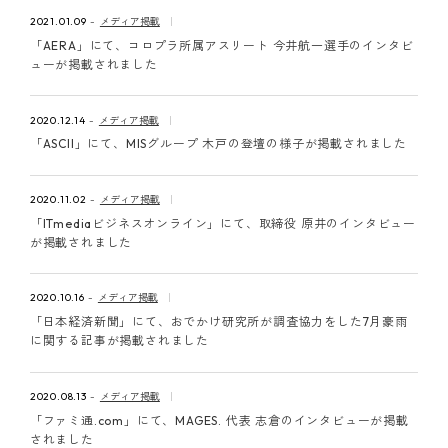
ピンマーク
2021.01.09
メディア掲載
「AERA」にて、コロプラ所属アスリート 今井航一選手のインタビ
ューが掲載されました
JP
EN
2020.12.14
メディア掲載
「ASCII」にて、MISグループ 木戸の登壇の様子が掲載されました
2020.11.02
メディア掲載
「ITmediaビジネスオンライン」にて、取締役 原井のインタビュー
が掲載されました
2020.10.16
メディア掲載
「日本経済新聞」にて、おでかけ研究所が調査協力をした7月豪雨
に関する記事が掲載されました
2020.08.13
メディア掲載
「ファミ通.com」にて、MAGES. 代表 志倉のインタビューが掲載
されました