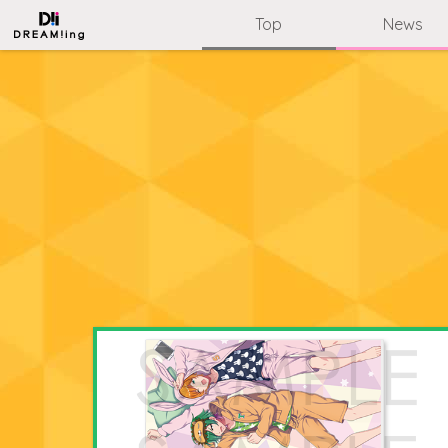
Top
News