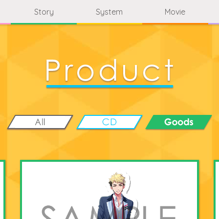
Story
System
Movie