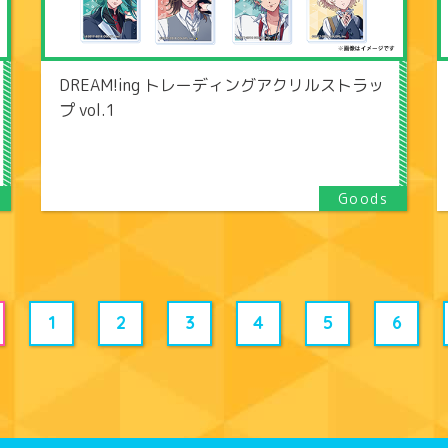
DREAM!ing トレーディングアクリルストラッ
プ vol.1
1
2
3
4
5
6