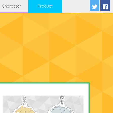
Character
Product