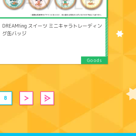
DREAM!ing スイーツ ミニキャラトレーディン
グ缶バッジ
8