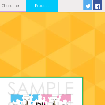
Character
Product