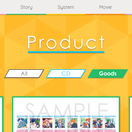
Story
System
Movie