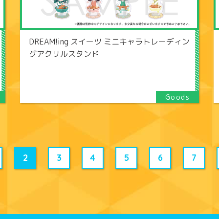
DREAM!ing スイーツ ミニキャラトレーディン
グアクリルスタンド
2
3
4
5
6
7