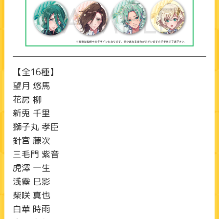
【全16種】
望月 悠馬
花房 柳
新兎 千里
獅子丸 孝臣
針宮 藤次
三毛門 紫音
虎澤 一生
浅霧 巳影
柴咲 真也
白華 時雨